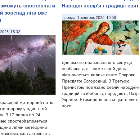
 зможуть спостерігати
Народні повір'я і традиції свят
й зорепад літа вже
середа, 1 жовтень 2025, 19:50
я
2026, 15:32
Для всього православного світу це
особлива дат - саме в цей день
відзначається велике свято Покрови
Пресвятої Богородиці. З Третьою
Пречистою пов'язано безліч народни
традицій і забобонів, передають Патр
України. Етимологія назви цього свят
красивий метеорний потік
похо...
ти щороку у один і той
у. З 17 липня по 24
ею спостерігатиметься
щний літній метеорний
, максимальна активність