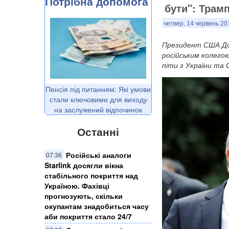
Потрібна допомога
бути": Трам
четвер, 14 червень 20
Президент США Дон
російським колегою
піти з України та С
Пенсія під питанням: Які умови
стали ключовими для виходу
на заслужений відпочинок
Останні
Російські аналоги
07:36
Starlink досягли вікна
стабільного покриття над
Україною. Фахівці
прогнозують, скільки
окупантам знадобиться часу
аби покриття стало 24/7