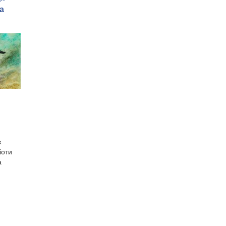
а
х
іоти
а