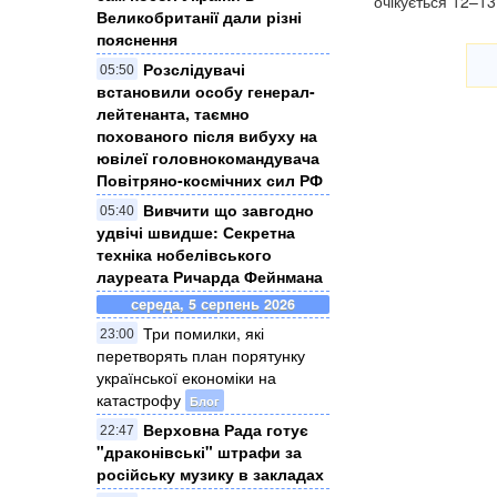
очікується 12–13
Великобританії дали різні
пояснення
Розслідувачі
05:50
встановили особу генерал-
лейтенанта, таємно
похованого після вибуху на
ювілеї головнокомандувача
Повітряно-космічних сил РФ
Вивчити що завгодно
05:40
удвічі швидше: Секретна
техніка нобелівського
лауреата Ричарда Фейнмана
середа, 5 серпень 2026
Три помилки, які
23:00
перетворять план порятунку
української економіки на
катастрофу
Блог
Верховна Рада готує
22:47
"драконівські" штрафи за
російську музику в закладах