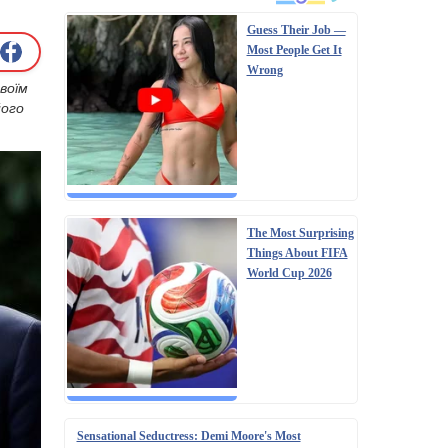
Guess Their Job —
Most People Get It
Wrong
воїм
його
The Most Surprising
Things About FIFA
World Cup 2026
Sensational Seductress: Demi Moore's Most