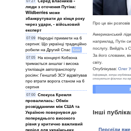
Серед власників -
07:27
люди з оточення Путіна:
Wildberries може
збанкрутувати до кінця року
Про це він розпові
через удари, - військовий
експерт
Американський лідер
Народні прикмети на 6
07:09
наприклад, Путін си
серпня: Що українці традиційно
послугу. Вийдіть з 
робили на Другий Спас
Блог
За його словами, ві
На концерті Кобзона
07:05
світу.
тримається аншлаг і висока
Опублікував:
Олег 
утилізація автотранспорту
росіян: Генштаб ЗСУ відзвітував
Інформація, котра опублікован
стосуються фізичних та юрид
про втрати ворога станом на 6
серпня
Спокуса Кремля
07:00
провалилась: Обмін
розвідданими між США та
Інші публіка
Україною повернувся до
попереднього високого
рівня у критично важливий
Персеїди вже 
період для українських