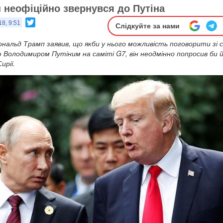
п неофіційно звернувся до Путіна
Twitter
18, 9:51
Слідкуйте за нами
альд Трамп заявив, що якби у нього можливість поговорити зі с
 Володимиром Путіним на саміті G7, він неодмінно попросив би 
ирії.