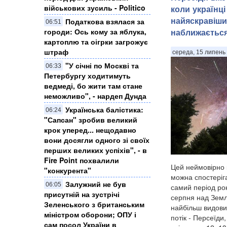
військових зусиль - Politico
коли українці
найяскравіши
Податкова взялася за
06:51
городи: Ось кому за яблука,
наближаєтьс
картоплю та оігрки загрожує
штраф
середа, 15 липень 
"У січні по Москві та
06:33
Петербургу ходитимуть
ведмеді, бо жити там стане
неможливо", - нардеп Дунда
​Українська балістика:
06:24
"Сапсан" зробив великий
крок уперед... нещодавно
вони досягли одного зі своїх
перших великих успіхів", - в
Fire Point похвалили
Цей неймовірно 
"конкурента"
можна спостеріга
Залужний не був
06:05
самий період рок
присутній на зустрічі
серпня над Земл
Зеленського з британським
найбільш видови
міністром оборони; ОПУ і
потік - Персеїди
сам посол України в