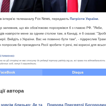
в в інтерв'ю телеканалу Fox News, передають
Патріоти України
.
 запевнив, що він обов'язково порозумівся б з главою РФ. "Якби,
дів навпроти мене за одним столом там, в Канаді, я б сказав: "Зробі
Сирії. Вийдіть з України. Вас не повинно бути там", - підкреслив Трам
н попросив би президента Росії зробити ті речі, які корисні для всьог
Устименко
а на цій сторінці не має стосунку до редакції порталу patrioty.org.ua, всі права та відповідальність
ичних осіб, котрі її оприлюднили.
FaceBook
Disqus
ції автора
зовсім близько: Де та
Покрова Пресвятої Богородиц