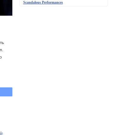
Scandalous Performances
ть
п.
о
і: