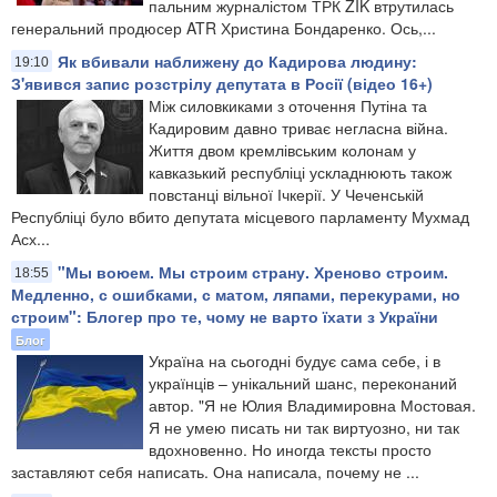
пальним журналістом ТРК ZIK втрутилась
генеральний продюсер ATR Христина Бондаренко. Ось,...
​Як вбивали наближену до Кадирова людину:
19:10
З'явився запис розстрілу депутата в Росії (відео 16+)
Між силовкиками з оточення Путіна та
Кадировим давно триває негласна війна.
Життя двом кремлівським колонам у
кавказький республіці ускладнюють також
повстанці вільної Ічкерії. У Чеченській
Республіці було вбито депутата місцевого парламенту Мухмад
Асх...
"Мы воюем. Мы строим страну. Хреново строим.
18:55
Медленно, с ошибками, с матом, ляпами, перекурами, но
строим": Блогер про те, чому не варто їхати з України
Блог
Україна на сьогодні будує сама себе, і в
українців – унікальний шанс, переконаний
автор. "Я не Юлия Владимировна Мостовая.
Я не умею писать ни так виртуозно, ни так
вдохновенно. Но иногда тексты просто
заставляют себя написать. Она написала, почему не ...