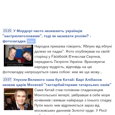
У Мордорі часто називають українців
23:20
"кастрюлеголовими", тоді як називати росіян? -
фотозагадка
Блог
Народна приказка говорить: Яблуко від яблуні
далеко не падає". Фото опублікував на своїй
сторінці у Facebook В'ячеслав Сергеєв,
передають Патріоти України. Враховуючи
народну мудрість, відповідь на цю
фотозагадку напрошується сама собою: ким же ще можу...
Улусом Великого хана був Китай: Барі Алібасов
23:07
назвав царів Московії "гастарбайтерами татарських ханів"
Саме Китай став головним спадкоємцем
Монгольської імперії, увібравши в себе море
кочівників і взявши найкраще з їхнього спадку.
Путін мало чим відрізняється зараз від
московських данників Золотої орди. У Росії