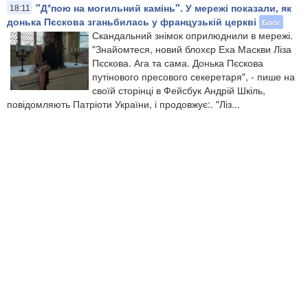
"Д*пою на могильний камінь". У мережі показали, як
18:11
донька Пєскова зганьбилась у французькій церкві
Блог
Скандальний знімок оприлюднили в мережі.
"Знайомтеся, новий блохєр Еха Маскви Ліза
Пєскова. Ага та сама. Донька Пєскова
путінового пресового секеретаря", - пише на
своїй сторінці в Фейсбук Андрій Шкіль,
повідомляють Патріоти України, і продовжує:. "Ліз...