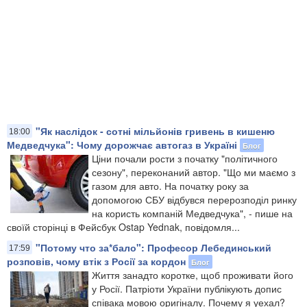
"Як наслідок - сотні мільйонів гривень в кишеню
18:00
Медведчука": Чому дорожчає автогаз в Україні
Блог
Ціни почали рости з початку "політичного
сезону", переконаний автор. "Що ми маємо з
газом для авто. На початку року за
допомогою СБУ відбувся перерозподіл ринку
на користь компаній Медведчука", - пише на
своїй сторінці в Фейсбук Ostap Yednak, повідомля...
"Потому что за*бало": Професор Лебединський
17:59
розповів, чому втік з Росії за кордон
Блог
Життя занадто коротке, щоб проживати його
у Росії. Патріоти України публікують допис
співака мовою оригіналу. Почему я уехал?