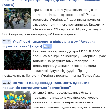
(відео)
Причиною загибелі українських солдатів
стало не тільки вторгнення армії РФ на
територію України, а й ціла низка помилок
військово-політичного керівництва. Виходячи
з Іловайська, 29 серпня 2014 року загинуло
366 бійців української армії, 429 мали поране...
Українські танцюристи підірвали шоу "Америка
21:26
шукає таланти" (відео)
Блог
​Танцювальна група з Дніпра Light Balance
пройшла в півфінал конкурсу "Америка шукає
таланти" за результатами голосування
телеглядачів, учасники також отримали
позитивні відгуки від суддів. Про це
повідомляють Патріоти України з посиланням на "Голос Ам...
Як міцніє Бандерштадт: Більшість одеських
21:20
першачків навчатиметься "солов'їною"
Більше 6 тис. першокласників будуть
навчатися в класах із українською мовою
навчання. Більшість першокласників в
одеських школах будуть отримувати знання в