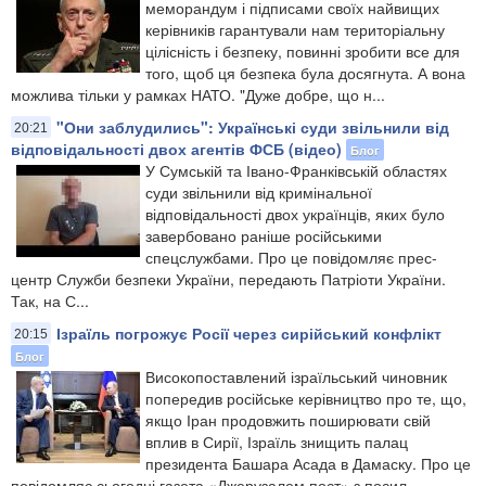
меморандум і підписами своїх найвищих
керівників гарантували нам територіальну
цілісність і безпеку, повинні зробити все для
того, щоб ця безпека була досягнута. А вона
можлива тільки у рамках НАТО. "Дуже добре, що н...
"Они заблудились": Українські суди звільнили від
20:21
відповідальності двох агентів ФСБ (відео)
Блог
У Сумській та Івано-Франківській областях
суди звільнили від кримінальної
відповідальності двох українців, яких було
завербовано раніше російськими
спецслужбами. Про це повідомляє прес-
центр Служби безпеки України, передають Патріоти України.
Так, на С...
Ізраїль погрожує Росії через сирійський конфлікт
20:15
Блог
Високопоставлений ізраїльський чиновник
попередив російське керівництво про те, що,
якщо Іран продовжить поширювати свій
вплив в Сирії, Ізраїль знищить палац
президента Башара Асада в Дамаску. Про це
повідомляє сьогодні газета «Джерузалем пост» з посил...