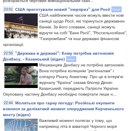
розгорається черговий міжнаціональний скан...
США приготували новий "сюрприз" для Росії
Блог
23:01
США найближчим часом можуть ввести нові
санкції щодо Росії, які торкнуться державних
банків. За його словами, санкції можуть
відчути на собі "Банк Росії", "Россельхозбанк",
"Газпромбанк" та інші державні фінансові
організації.
"Держава в державі": Кому потрібна автономія
22:50
Донбасу, - Казанський (відео)
Блог
Мешканцям Донбасу не потрібна автономія.
Вона потрібна колишнім "регіоналам" і
олігарху Рінату Ахметову. Про це в інтерв'ю
журналу "Країна" сказав блогер Денис
Казанський, передають Патріоти України.
Окуповану частину Донбасу необхідно повертати лише н...
Моляться про гарну погоду: Російські окупанти
22:44
взялися за делікатний момент спорудження Керченського
мосту (відео)
Важливий момент полягає у тому, що
наприкінці літа в акваторії Чорного моря