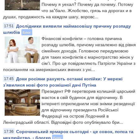
Почему я уехал? Почему да почему. Потому
что за*бало. Жлобство, грязь на дорогах и в
душах, продажность на каждом шагу, воровс...
Дослідники виявили наймасовішу причину розпаду
17:51
шлюбів
Блог
Фінансові конфлікти – головна причина
розпаду шлюбів, причому незалежно від рівня
сімейних доходів. Головною передумовою
для таких конфліктів є марнотратство жінок у
сім'ї. Про це повідомляють Патріоти України з
посиланням на американських вчених з уні...
Доки росіяни рахують останні копійки: У мережі
17:45
з'явилися нові фото розкішної дачі Путіна
Президент РФ перетворив колишній царський
маєток в свій будинок для відпочинку. В
інтернеті оприлюднили нові знімки резиденції
для відпочинку президента Російської
Федерації на острові Лодочний в
Ленінградській області. Відповідні фото опублікувало бри...
Сорочинський ярмарок сьогодні - це совок, попса та
17:36
нехлюйство, - блогер
Блог