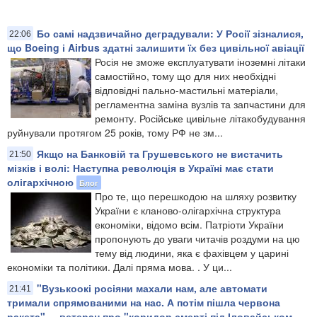
Бо самі надзвичайно деградували: У Росії зізналися,
22:06
що Boeing і Airbus здатні залишити їх без цивільної авіації
Росія не зможе експлуатувати іноземні літаки
самостійно, тому що для них необхідні
відповідні пально-мастильні матеріали,
регламентна заміна вузлів та запчастини для
ремонту. Російське цивільне літакобудування
руйнували протягом 25 років, тому РФ не зм...
Якщо на Банковій та Грушевського не вистачить
21:50
мізків і волі: Наступна революція в Україні має стати
олігархічною
Блог
Про те, що перешкодою на шляху розвитку
України є кланово-олігархічна структура
економіки, відомо всім. Патріоти України
пропонують до уваги читачів роздуми на цю
тему від людини, яка є фахівцем у царині
економіки та політики. Далі пряма мова. . У ци...
"Вузькоокі росіяни махали нам, але автомати
21:41
тримали спрямованими на нас. А потім пішла червона
ракета", – ветеран про "коридор смерті під Іловайськом