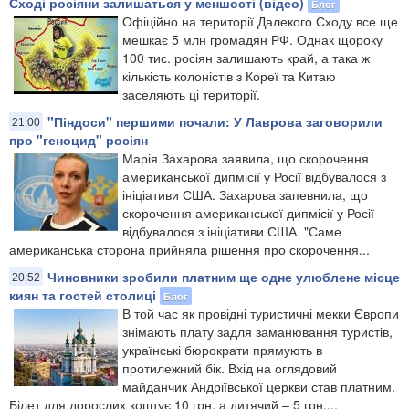
Сході росіяни залишаться у меншості (відео)
Блог
Офіційно на території Далекого Сходу все ще
мешкає 5 млн громадян РФ. Однак щороку
100 тис. росіян залишають край, а така ж
кількість колоністів з Кореї та Китаю
заселяють ці території.
"Піндоси" першими почали: У Лаврова заговорили
21:00
про "геноцид" росіян
Марія Захарова заявила, що скорочення
американської дипмісії у Росії відбувалося з
ініціативи США. Захарова запевнила, що
скорочення американської дипмісії у Росії
відбувалося з ініціативи США. "Саме
американська сторона прийняла рішення про скорочення...
Чиновники зробили платним ще одне улюблене місце
20:52
киян та гостей столиці
Блог
В той час як провідні туристичні мекки Європи
знімають плату задля заманювання туристів,
українські бюрократи прямують в
протилежний бік. Вхід на оглядовий
майданчик Андріївської церкви став платним.
Білет для дорослих коштує 10 грн, а дитячий – 5 грн....