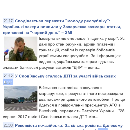
Сподівається пережити "молоду республіку":
21:17
Українські хакери виявили у Захарченка захмарні статки,
припасені на "чорний день" – ЗМІ
Імовірно виявлене лише "піщинка у морі". Усі
дані про стан рахунків, архіви платежів і
транзакцій, файли із серверів бойовиків
українським спецслужбам. За інформацією
видання, українським хакерам вдалось
зламати банківські рахунки ватажків "ДНР" – вони...
У Слов'янську сталось ДТП за участі військових
21:12
Блог
​Військова вантажівка зіткнулася з
маршруткою, в результаті чого постраждали
два пасажири цивільного автомобіля. Про це
йдеться в повідомленні прес-центру АТО в
Facebook, передають Патріоти України. . "28
серпня 2017 в місті Слов'янськ сталося ДТП між...
Реконкіста по-азійськи: За кілька років на Далекому
21:03