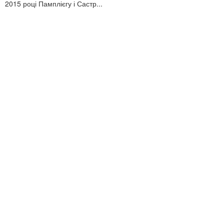
2015 році Памплієгу і Састр...