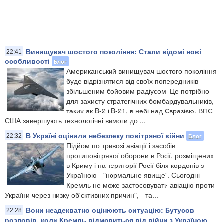
Винищувач шостого покоління: Стали відомі нові
22:41
особливості
Блог
Американський винищувач шостого покоління
буде відрізнятися від своїх попередників
збільшеним бойовим радіусом. Це потрібно
для захисту стратегічних бомбардувальників,
таких як B-2 і B-21, в небі над Євразією. ВПС
США завершують технологічні вимоги до ...
В Україні оцінили небезпеку повітряної війни
Блог
22:32
Підйом по тривозі авіації і засобів
протиповітряної оборони в Росії, розміщених
в Криму і на території Росії біля кордонів з
Україною - "нормальне явище". Сьогодні
Кремль не може застосовувати авіацію проти
України через низку об'єктивних причин", - та...
Вони неадекватно оцінюють ситуацію: Бутусов
22:28
розповів, коли Кремль відмовиться від війни з Україною