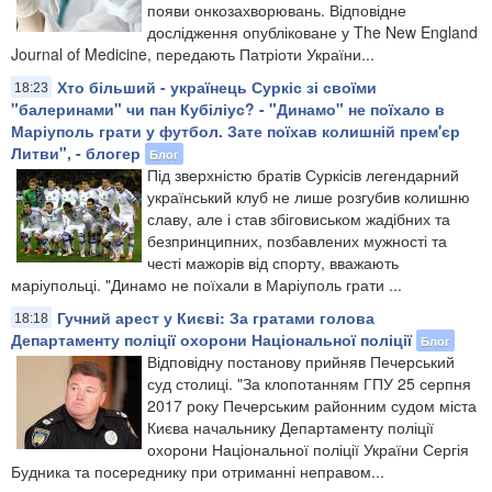
появи онкозахворювань. Відповідне
дослідження опубліковане у The New England
Journal of Medicine, передають Патріоти України...
Хто більший - українець Суркіс зі своїми
18:23
"балеринами" чи пан Кубіліус? - "Динамо" не поїхало в
Маріуполь грати у футбол. Зате поїхав колишній прем'єр
Литви", - блогер
Блог
Під зверхністю братів Суркісів легендарний
український клуб не лише розгубив колишню
славу, але і став збіговиськом жадібних та
безпринципних, позбавлених мужності та
честі мажорів від спорту, вважають
маріупольці. "Динамо не поїхали в Маріуполь грати ...
Гучний арест у Києві: За гратами голова
18:18
Департаменту поліції охорони Національної поліції
Блог
Відповідну постанову прийняв Печерський
суд столиці. "За клопотанням ГПУ 25 серпня
2017 року Печерським районним судом міста
Києва начальнику Департаменту поліції
охорони Національної поліції України Сергія
Будника та посереднику при отриманні неправом...