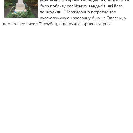
було поблизу російських вандалів, які його
пошкодили. "Неожиданно встретил там
русскоязычную красавицу Аню из Одессы, у
нее на шее висел Трезубец, а на руках - красно-черны...