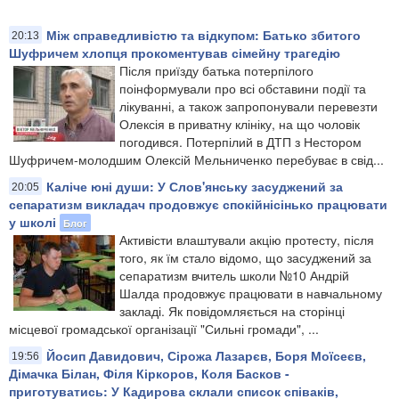
Між справедливістю та відкупом: Батько збитого
20:13
Шуфричем хлопця прокоментував сімейну трагедію
Після приїзду батька потерпілого
поінформували про всі обставини події та
лікуванні, а також запропонували перевезти
Олексія в приватну клініку, на що чоловік
погодився. Потерпілий в ДТП з Нестором
Шуфричем-молодшим Олексій Мельниченко перебуває в свід...
Каліче юні души: У Слов'янську засуджений за
20:05
сепаратизм викладач продовжує спокійнісінько працювати
у школі
Блог
Активісти влаштували акцію протесту, після
того, як їм стало відомо, що засуджений за
сепаратизм вчитель школи №10 Андрій
Шалда продовжує працювати в навчальному
закладі. Як повідомляється на сторінці
місцевої громадської організації "Сильні громади", ...
Йосип Давидович, Сірожа Лазарєв, Боря Моїсеєв,
19:56
Дімачка Білан, Філя Кіркоров, Коля Басков -
приготуватись: У Кадирова склали список співаків,