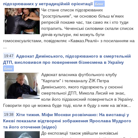
підозрюваних у нетрадиційній орієнтації
Блог
Чи стане список підозрюваних
"розстрільним", чи основою більш м'яких
репресій покаже час, так само як і хто туди
потрапить. Чеченські силовики склали список
діячів культури, які можуть бути
гомосексуалістами, повідомляє «Кавказ.Реаліі» з посиланням на
...
Адвокат Димінського, підозрюваного в смертельній
19:47
ДТП, висловився про повернення бізнесмена в Україну
Блог
Адвокат власника футбольного клубу
"Карпати" і телеканалу ZIK Петра
Димінського, якого підозрюють у скоєнні
смертельної ДТП, Микола Лисий не знає,
коли його підзахисний повернеться в Україну.
Говорити про це можна буде тоді, коли я буду з ним на зв'язк...
Хіти тижня. Міфи Москви розвінчано: На виставці у
19:38
Києві показали відтворені зображення Ярослава Мудрого
та його оточення (відео)
До експозиції також увійшли князівські