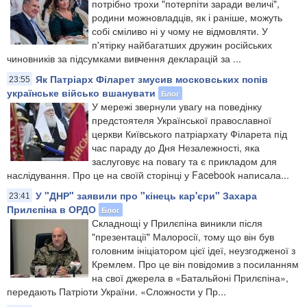
потрібно трохи "потерпіти заради величі",
родини можновладців, як і раніше, можуть
собі сміливо ні у чому не відмовляти. У
п'ятірку найбагатших дружин російських
чиновників за підсумками вивчення декларацій за ...
Як Патріарх Філарет змусив московських попів
23:55
українське військо вшанувати
Блог
У мережі звернули увагу на поведінку
предстоятеля Української православної
церкви Київського патріархату Філарета під
час параду до Дня Незалежності, яка
заслуговує на повагу та є прикладом для
наслідування. Про це на своїй сторінці у Facebook написала...
У "ДНР" заявили про "кінець кар'єри" Захара
23:41
Прилєпіна в ОРДО
Блог
Складнощі у Прилєпіна виникли після
"презентації" Малоросії, тому що він був
головним ініціатором цієї ідеї, неузгодженої з
Кремлем. Про це він повідомив з посиланням
на свої джерела в «Батальйоні Прилєпіна»,
передають Патріоти України. «Сложности у Пр...