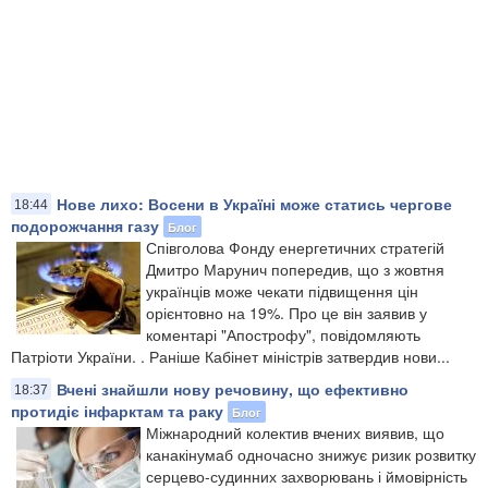
Нове лихо: Восени в Україні може статись чергове
18:44
подорожчання газу
Блог
​Співголова Фонду енергетичних стратегій
Дмитро Марунич попередив, що з жовтня
українців може чекати підвищення цін
орієнтовно на 19%. Про це він заявив у
коментарі "Апострофу", повідомляють
Патріоти України. . Раніше Кабінет міністрів затвердив нови...
Вчені знайшли нову речовину, що ефективно
18:37
протидіє інфарктам та раку
Блог
​Міжнародний колектив вчених виявив, що
канакінумаб одночасно знижує ризик розвитку
серцево-судинних захворювань і ймовірність