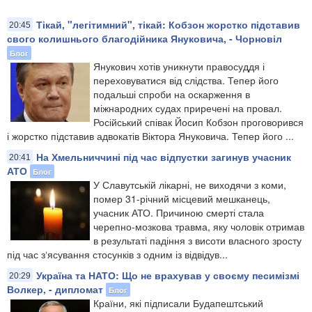
Тікай, "легітимний", тікай: Кобзон жорстко підставив
20:45
свого колишнього благодійника Януковича, - Чорновіл
Блог
Янукович хотів уникнути правосуддя і
переховуватися від слідства. Тепер його
подальші спроби на оскарження в
міжнародних судах приречені на провал.
Російський співак Йосип Кобзон проговорився
і жорстко підставив адвокатів Віктора Януковича. Тепер його ...
На Хмельниччині під час відпустки загинув учасник
20:41
АТО
Блог
У Славутській лікарні, не виходячи з коми,
помер 31-річний місцевий мешканець,
учасник АТО. Причиною смерті стала
черепно-мозкова травма, яку чоловік отримав
в результаті падіння з висоти власного зросту
під час з‘ясування стосунків з одним із відвідув...
Україна та НАТО: Що не врахував у своєму песимізмі
20:29
Волкер, - дипломат
Блог
Країни, які підписали Будапештський