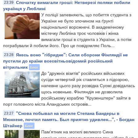
Спочатку вимагали гроші: Нетверезі поляки побили
23:39
українця у Люблині
У поліції запевняють, що побиття студента з
України не було злочином на ґрунті
національної ворожнечі. В академічному
містечку Любліна троє чоловіків і жінка
вимагали гроші в студента з України, а потім
пограбували й побили його. Про це повідомляє Поль...
Якесь воно "гібридне": Сили оборони Фінляндії не
23:28
пустили до країни всесвітньовідомий російський
вітрильник
Блог
До "дружніх візитів" російських військових
сусіди четвертий рік ставляться з підозрою,
напевне цього разу розвідка Суомі довідалась
щось новеньке. Фінляндія не дозволила
російському кораблю "Крузенштерн" зайти в
порт головного міста Аландських островів...
"Снова побывал на могиле Степана Бандеры в
23:27
Мюнхене, почтил память. Был приятно удивлен...", - Богдан
Штайнер
Блог
Пам'ятник на могилі великого Сина
українського народу виглядав так, нібито й не