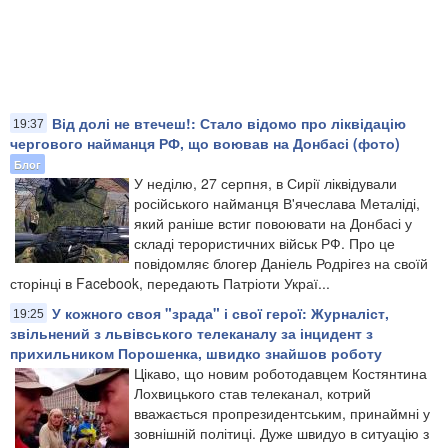
Від долі не втечеш!: Стало відомо про ліквідацію
19:37
чергового найманця РФ, що воював на Донбасі (фото)
Блог
У неділю, 27 серпня, в Сирії ліквідували
російського найманця В'ячеслава Металіді,
який раніше встиг повоювати на Донбасі у
складі терористичних військ РФ. Про це
повідомляє блогер Даніель Родрігез на своїй
сторінці в Facebook, передають Патріоти Украї...
​У кожного своя "зрада" і свої герої: Журналіст,
19:25
звільнений з львівського телеканалу за інцидент з
прихильником Порошенка, швидко знайшов роботу
Цікаво, що новим роботодавцем Костянтина
Лохвицького став телеканал, котрий
вважається пропрезидентським, принаймні у
зовнішній політиці. Дуже швидуо в ситуацію з