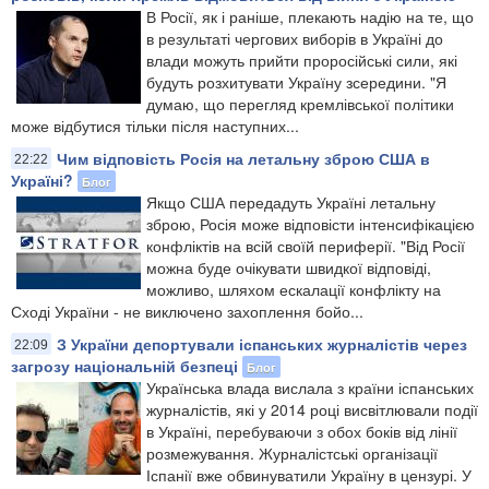
В Росії, як і раніше, плекають надію на те, що
в результаті чергових виборів в Україні до
влади можуть прийти проросійські сили, які
будуть розхитувати Україну зсередини. "Я
думаю, що перегляд кремлівської політики
може відбутися тільки після наступних...
Чим відповість Росія на летальну зброю США в
22:22
Україні?
Блог
Якщо США передадуть Україні летальну
зброю, Росія може відповісти інтенсифікацією
конфліктів на всій своїй периферії. "Від Росії
можна буде очікувати швидкої відповіді,
можливо, шляхом ескалації конфлікту на
Сході України - не виключено захоплення бойо...
З України депортували іспанських журналістів через
22:09
загрозу національній безпеці
Блог
Українська влада вислала з країни іспанських
журналістів, які у 2014 році висвітлювали події
в Україні, перебуваючи з обох боків від лінії
розмежування. Журналістські організації
Іспанії вже обвинуватили Україну в цензурі. У