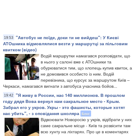
"Автобус не поїде, доки ти не вийдеш": У Києві
19:53
АТОшника відмовлялися везти у маршрутці за пільговим
квитком (відео)
Водій маршрутки намагався розповідати, що
в нього у салоні вже є АТОшники та
обурюватися тим, що хлопець купив квиток, а
не домовився особисто із ним. Водій
перевізника, що курсує за маршрутом Київ –
Черкаси, намагався вигнати з автобуса учасника бойов...
"Я живу в России, нас 140 миллионов. В прошлом
19:42
году дядя Вова вернул нам сакральное место - Крым.
Забрал его у укров. Укры - это фашисты, которые хотят
нас убить", - з оповідання школяра
Блог
Відвоювати Новоросію у укрів, відібрати у них
саме сакральне місце - Київ та розвісити там
всю хунту на ліхтарях. Про це в коментарях