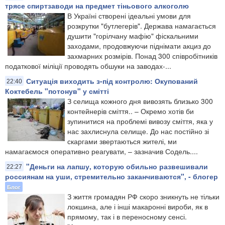
трясе спиртзаводи на предмет тіньового алкоголю
В Україні створені ідеальні умови для
розкрутки "бутлегерів". Держава намагається
душити "горілчану мафію" фіскальними
заходами, продовжуючи піднімати акциз до
захмарних розмірів. Понад 300 співробітників
податкової міліції проводять обшуки на заводах-...
Ситуація виходить з-під контролю: Окупований
22:40
Коктебель "потонув" у смітті
З селища кожного дня вивозять близько 300
контейнерів сміття.​. – Окремо хотів би
зупинитися на проблемі вивозу сміття, яка у
нас захлиснула селище. До нас постійно зі
скаргами звертаються жителі, ми
намагаємося оперативно реагувати, – зазначив Содель....
"Деньги на лапшу, которую обильно развешивали
22:27
россиянам на уши, стремительно заканчиваются", - блогер
Блог
З життя громадян РФ скоро зникнуть не тільки
локшина, але і інші макаронні вироби, як в
прямому, так і в переносному сенсі.