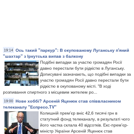
Ось такий "паркур": В окупованому Луганську п'яний
19:14
"шахтар" з Іркутська випав з балкону
Подібні випадки за участю громадян Росії
давно перестали бути рідкістю в Луганську.
Дописувачі зазначають, що подібні випадки за
участю громадян Росії давно перестали бути
рідкістю в окупованому місті. "В ході
розпивання спиртного з місцевим жителем ро...
Нове хоббі? Арсеній Яценюк став співвласником
19:00
телеканалу "Еспресо.TV"
Колишній прем'єр вніс 42,6 тисячі грн в
статутний фонд телеканалу, в результаті чого
його частка склала 40 відсотків. Екс-прем'єр-
міністр України Арсеній Яценюк став