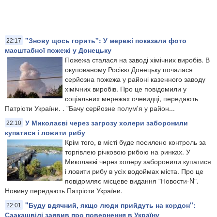
"Знову щось горить": У мережі показали фото
22:17
масштабної пожежі у Донецьку
Пожежа сталася на заводі хімічних виробів. В
окупованому Росією Донецьку почалася
серйозна пожежа у районі казенного заводу
хімічних виробів. Про це повідомили у
соціальних мережах очевидці, передають
Патріоти України. . "Бачу серйозне полум'я у район...
У Миколаєві через загрозу холери заборонили
22:10
купатися і ловити рибу
Крім того, в місті буде посилено контроль за
торгівлею річковою рибою на ринках. У
Миколаєві через холеру заборонили купатися
і ловити рибу в усіх водоймах міста. Про це
повідомляє місцеве видання "Новости-N".
Новину передають Патріоти України.
"Буду вдячний, якщо люди прийдуть на кордон":
22:01
Саакашвілі заявив про повернення в Україну