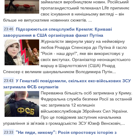
займалася виробництвом новин. Російський
пропагандистський телеканал Life припиняє
своє існування в нинішньому вигляді – він
більше не випускатиме новинних сюжетів. ...
Підозрюються спецслужби Кремля: Криваві
23:46
заворушення в США організував фанат Путіна
Журналісти звернули увагу на неймовірну
любов Річарда Спенсера до Путіна й гасло
"Росія - наш друг!", яке він використовує у
своїх виступах. Організатор неонацистського
маршу в Шарлоттсвіллі (США) Річард
Спенсер є великим шанувальником Володимира Путін...
У Генштабі повідомили, скількох екс-військових ЗСУ
23:43
затримала ФСБ окупантів
Переважна більшість осіб затримана у Криму.
Федеральна служба безпеки Росії за останній
час затримала 12 колишніх
військовослужбовців Збройних Сил України.
Про це повідомив заступник начальника
управління зі зв'язків з громадськістю ЗСУ Юзеф Венсковіч,...
"Ни пяди, никому": Росія спростовує історію з
23:33