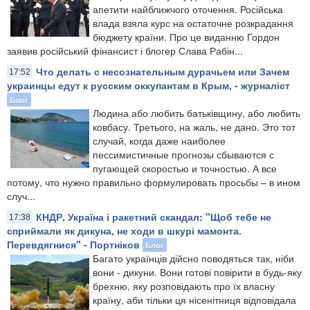
апетити найближчого оточення. Російська
влада взяла курс на остаточне розкрадання
бюджету країни. Про це виданню Гордон
заявив російський фінансист і блогер Слава Рабін...
Что делать с несознательным дурачьем или Зачем
17:52
украинцы едут к русским оккупантам в Крым, - журналіст
Блог
Людина або любить батьківщину, або любить
ковбасу. Третього, на жаль, не дано. Это тот
случай, когда даже наиболее
пессимистичные прогнозы сбываются с
пугающей скоростью и точностью. А все
потому, что нужно правильно формулировать просьбы – в ином
случ...
КНДР, Україна і ракетний скандал: "Щоб тебе не
17:38
сприймали як дикуна, не ходи в шкурі мамонта.
Перевдягнися" - Портніков
Блог
Багато українців дійсно поводяться так, ніби
вони - дикуни. Вони готові повірити в будь-яку
брехню, яку розповідають про їх власну
країну, аби тільки ця нісенітниця відповідала