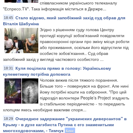
співвласником українського телеканалу
"Еспресо.TV". Така інформація міститься в Держре...
Стало відомо, який запобіжний захід суд обрав для
18:45
Віталія Шабуніна
Згідно з рішенням суду голова Центру
протидії корупції зобов'язаний повідомляти
правоохоронні органи про зміну місця роботи
або проживання, оскільки його відпустили під
особисте зобов'язання.. Суд обрав
запобіжний захід у вигляді часткового особистого ...
Куля поцілила прямо в голову: Українському
18:31
кулеметнику потрібна допомога
Чоловік вижив після тяжкого поранення.
Більше того – повернувся на фронт. Але нині
йому потрібні кошти на озброєння. "Про цей
підрозділ волонтери People’s Project згадують
із стабільною періодичністю - то передають
хлопцям якесь необхідне важливе споря...
Очередное задержание "украинских диверсантов" в
18:29
Крыму - в духе кагэбиста Путина с его знаменитыми
многоходовочками, - Тимчук
Блог