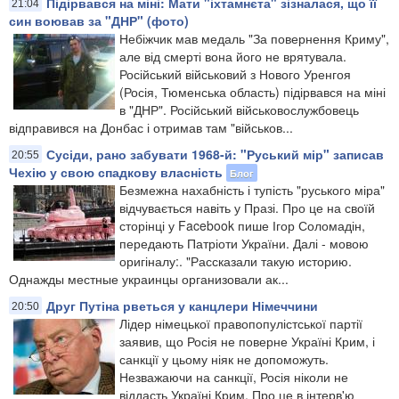
Підірвався на міні: Мати "іхтамнєта" зізналася, що її
21:04
син воював за "ДНР" (фото)
Небіжчик мав медаль "За повернення Криму",
але від смерті вона його не врятувала.
Російський військовий з Нового Уренгоя
(Росія, Тюменська область) підірвався на міні
в "ДНР". Російський військовослужбовець
відправився на Донбас і отримав там "військов...
Сусіди, рано забувати 1968-й: "Руський мір" записав
20:55
Чехію у свою спадкову власність
Блог
Безмежна нахабність і тупість "руського міра"
відчувається навіть у Празі. Про це на своїй
сторінці у Facebook пише Ігор Соломадін,
передають Патріоти України. Далі - мовою
оригіналу:. "Рассказали такую историю.
Однажды местные украинцы организовали ак...
Друг Путіна рветься у канцлери Німеччини
20:50
Лідер німецької правопопулістської партії
заявив, що Росія не поверне Україні Крим, і
санкції у цьому ніяк не допоможуть.
Незважаючи на санкції, Росія ніколи не
віддасть Україні Крим. Про це в інтерв'ю