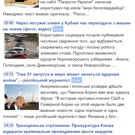
на сайті "Патріоти України" написав
користувач під ніком "внук белогвардейца".
Наводимо текст мовою оригіналу:. "Расск...
Через потужні зливи у Кубані час пересідати з машин
19:40
на човни (фото, відео)
Блог
​Користувачі соцмереж почали публікувати
численні свідчення того, що відбувається,
скаржачись на погоду і погану роботу
зливових стоків. Підтоплені виявилися
курорти Чорноморського узбережжя - Анапа,
Геленджик, село Дивноморське, а також Новоросійськ. ...
"Уже 21 августа в мире может начаться ядерная
19:33
война", - російський журналіст
Блог
Американська і японська розвідки дійшли
висновку, що Північна Корея вже має ядерну
зброю. "В истории противостояния США и
Северной Кореи на этой неделе было две
важные новости: одна хорошая и одна
плохая", - пише російський журналіст Іван Яковина у бло...
Троєщинська стрілянина: Прокуратура Києва
19:18
відкрила кримінальне провадження проти нардепа