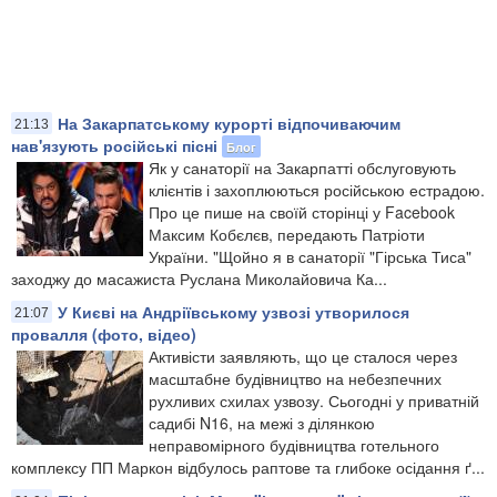
На Закарпатському курорті відпочиваючим
21:13
нав'язують російські пісні
Блог
Як у санаторії на Закарпатті обслуговують
клієнтів і захоплюються російською естрадою.
Про це пише на своїй сторінці у Facebook
Максим Кобєлєв, передають Патріоти
України. "Щойно я в санаторії "Гірська Тиса"
заходжу до масажиста Руслана Миколайовича Ка...
У Києві на Андріївському узвозі утворилося
21:07
провалля (фото, відео)
​Активісти заявляють, що це сталося через
масштабне будівництво на небезпечних
рухливих схилах узвозу. Сьогодні у приватній
садибі N16, на межі з ділянкою
неправомірного будівництва готельного
комплексу ПП Маркон відбулось раптове та глибоке осідання ґ...