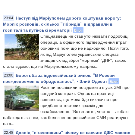
Наступ під Маріуполем дорого коштував ворогу:
23:04
Морпіх розповів, скількох "гібридів" відправили в
госпіталі та путінські крематорії
Блог
Спецназівець не став уточнювати подробиці
операції, а офіційного підтвердження втрат
бойовиків поки що не надходило. Після того,
як під Маріуполем український спецназ
знищив склад зброї "морпіхів" "ДНР", також
стало відомо, що на Маріупольському напрям...
Боротьба за індонезійський ринок: "В России
23:00
преждевременно обрадовались", - Злий Одесит
Блог
Росіяни поспішили повідомити в усіх ЗМІ про
вигідний контракт. Однак на практиці
виявилось, що мова йде виключно про
придбання тестових зразків для
ознайомлення. "Вот знаете, честно – люблю
наблюдать за тем, как болезненно российские СМИ реагируют
на з...
Досвід "лігачовщини" нічому не навчив: ДФС масово
22:48