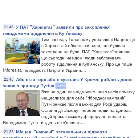
У ПАТ "Харківгаз" заявили про захоплення
21:46
невідомими відділення в Куп'янську
Тим часом, у Головному управлінні Нацполіції
в Харківській області заявили, що будівля
захоплена не була. ПАТ "Харківгаз" заявляє,
що сьогодні невідомі люди заблокували
роботу відділення в Куп'янську. Про це пише
Inforesist, передають Патріоти України....
Або п'є з горя або лікується: У Кремлі роблять дивні
21:45
заяви з приводу Путіна
Блог
Вже не один раз підмічено, що з часів початку
нещасливої для себе "гібридної кампанії"
Путін зникає після важких для Росії ударів.
Останні дії Заходу і перебіг подій на Донбасі
надій кремлівському фюреру не додають.
Володимир Путін тиждень не з'являєть...
Місцеві "навчені" рятувальники відверто
21:33
розгубились: Як українці в Єгипті рятували австрійку від