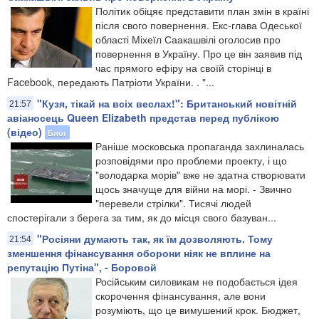
Політик обіцяє представити план змін в країні
після свого повернення. Екс-глава Одеської
області Міхеїл Саакашвілі оголосив про
повернення в Україну. Про це він заявив під
час прямого ефіру на своїй сторінці в
Facebook, передають Патріоти України. . "...
"Кузя, тікай на всіх веслах!": Британський новітній
21:57
авіаносець Queen Elizabeth представ перед публікою
(відео)
Блог
Раніше московська пропаганда захлиналась
розповідями про проблеми проекту, і що
"володарка морів" вже не здатна створювати
щось значуще для війни на морі. - Звично
"перевели стрілки". Тисячі людей
спостерігали з берега за тим, як до місця свого базуван...
"Росіяни думають так, як їм дозволяють. Тому
21:54
зменшення фінансування оборони ніяк не вплине на
репутацію Путіна", - Боровой
Російським силовикам не подобається ідея
скорочення фінансування, але вони
розуміють, що це вимушений крок. Бюджет,