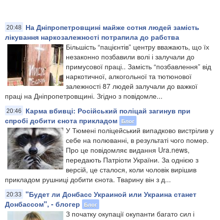
На Дніпропетровщині майже сотня людей замість
20:48
лікування наркозалежності потрапила до рабства
Більшість “пацієнтів” центру вважають, що їх
незаконно позбавили волі і залучали до
примусової праці.​. Замість “позбавлення” від
наркотичної, алкогольної та тютюнової
залежності 87 людей залучали до важкої
праці на Дніпропетровщині. Згідно з повідомле...
Карма вбивці: Російський поліцай загинув при
20:46
спробі добити єнота прикладом
Блог
У Тюмені поліцейський випадково вистрілив у
себе на полюванні, в результаті чого помер.
Про це повідомляє видання Ura.news,
передають Патріоти України. За однією з
версій, це сталося, коли чоловік вирішив
прикладом рушниці добити єнота. Тварину він з д...
"Будет ли Донбасс Украиной или Украина станет
20:33
Донбассом", - блогер
Блог
З початку окупації окупанти багато сил і