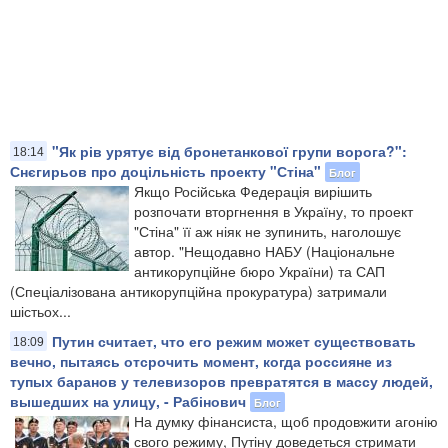
"Як рів урятує від бронетанкової групи ворога?":
18:14
Снєгирьов про доцільність проекту "Стіна"
Блог
Якщо Російська Федерація вирішить
розпочати вторгнення в Україну, то проект
"Стіна" її аж ніяк не зупинить, наголошує
автор. "Нещодавно НАБУ (Національне
антикорупційне бюро України) та САП
(Спеціалізована антикорупційна прокуратура) затримали
шістьох...
Путин считает, что его режим может существовать
18:09
вечно, пытаясь отсрочить момент, когда россияне из
тупых баранов у телевизоров превратятся в массу людей,
вышедших на улицу, - Рабінович
Блог
На думку фінансиста, щоб продовжити агонію
свого режиму, Путіну доведеться стримати