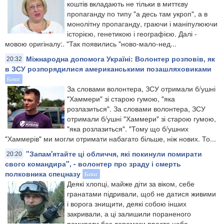
коштів вкладають не тільки в миттєву
пропаганду по типу "а десь там укроп", а в
монолітну пропаганду, граючи і маніпулюючи
історією, генетикою і географією. Далі -
мовою оригіналу:. "Так появились "ново-мало-нед...
Міжнародна допомога Україні: Волонтер розповів, як
20:32
в ЗСУ розпорядилися американськими позашляховиками
Блог
За словами волонтера, ЗСУ отримали б/ушні
"Хаммери" зі старою гумою, "яка
розлазиться". За словами волонтера, ЗСУ
отримали б/ушні "Хаммери" зі старою гумою,
"яка розлазиться". "Тому що б/ушних
"Хаммерів" ми могли отримати набагато більше, ніж нових. То...
"Запам'ятайте ці обличчя, які покинули помирати
20:20
свого командира", - волонтер про зраду і смерть
полковника спецназу
Блог
Деякі хлопці, майже діти за віком, себе
гранатами підривали, щоб не датися живими
і ворога знищити, деякі собою інших
закривали, а ці залишили пораненого
помирати без допомоги просто неба...