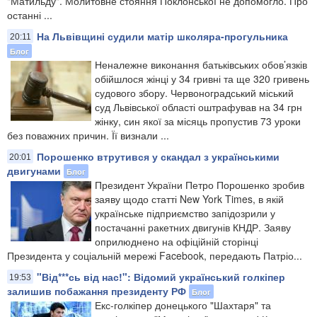
"Матильду". Молитовне стояння Поклонської не допомогло. Про
останні ...
На Львівщині судили матір школяра-прогульника
20:11
Блог
Неналежне виконання батьківських обов’язків
обійшлося жінці у 34 гривні та ще 320 гривень
судового збору. Червоноградський міський
суд Львівської області оштрафував на 34 грн
жінку, син якої за місяць пропустив 73 уроки
без поважних причин. Її визнали ...
Порошенко втрутився у скандал з українськими
20:01
двигунами
Блог
Президент України Петро Порошенко зробив
заяву щодо статті New York Times, в якій
українське підприємство запідозрили у
постачанні ракетних двигунів КНДР. Заяву
оприлюднено на офіційній сторінці
Президента у соціальній мережі Facebook, передають Патріо...
"Від***сь від нас!": Відомий український голкіпер
19:53
залишив побажання президенту РФ
Блог
Екс-голкіпер донецького "Шахтаря" та