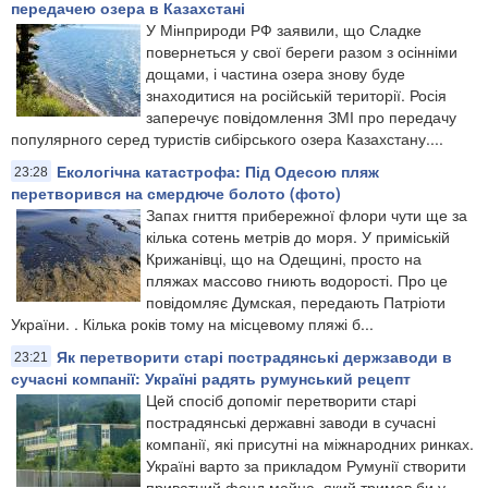
передачею озера в Казахстані
У Мінприроди РФ заявили, що Сладке
повернеться у свої береги разом з осінніми
дощами, і частина озера знову буде
знаходитися на російській території. Росія
заперечує повідомлення ЗМІ про передачу
популярного серед туристів сибірського озера Казахстану....
Екологічна катастрофа: Під Одесою пляж
23:28
перетворився на смердюче болото (фото)
​Запах гниття прибережної флори чути ще за
кілька сотень метрів до моря. У приміській
Крижанівці, що на Одещині, просто на
пляжах массово гниють водорості. Про це
повідомляє Думская, передають Патріоти
України. . Кілька років тому на місцевому пляжі б...
Як перетворити старі пострадянські держзаводи в
23:21
сучасні компанії: Україні радять румунський рецепт
Цей спосіб допоміг перетворити старі
пострадянські державні заводи в сучасні
компанії, які присутні на міжнародних ринках.
Україні варто за прикладом Румунії створити
приватний фонд майна, який тримав би у