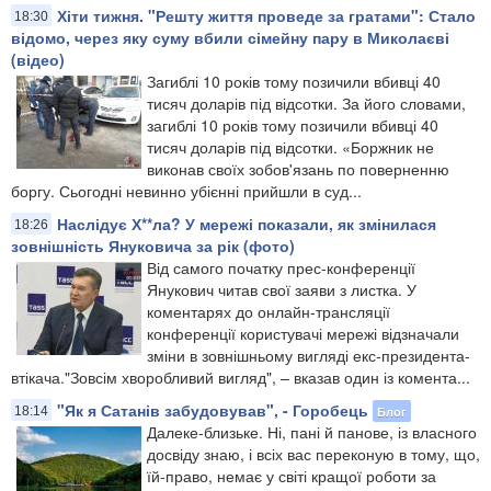
Хіти тижня. "Решту життя проведе за гратами": Стало
18:30
відомо, через яку суму вбили сімейну пару в Миколаєві
(відео)
Загиблі 10 років тому позичили вбивці 40
тисяч доларів під відсотки. За його словами,
загиблі 10 років тому позичили вбивці 40
тисяч доларів під відсотки. «Боржник не
виконав своїх зобов'язань по поверненню
боргу. Сьогодні невинно убієнні прийшли в суд...
Наслідує Х**ла? У мережі показали, як змінилася
18:26
зовнішність Януковича за рік (фото)
Від самого початку прес-конференції
Янукович читав свої заяви з листка. У
коментарях до онлайн-трансляції
конференції користувачі мережі відзначали
зміни в зовнішньому вигляді екс-президента-
втікача."Зовсім хворобливий вигляд", – вказав один із комента...
"Як я Сатанів забудовував", - Горобець
Блог
18:14
Далеке-близьке. Ні, пані й панове, із власного
досвіду знаю, і всіх вас переконую в тому, що,
їй-право, немає у світі кращої роботи за