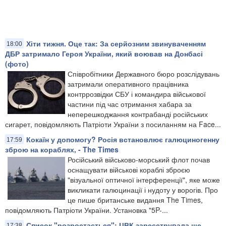
Хіти тижня. Оце так: За серйозним звинуваченням
18:00
ДБР затримало Героя України, який воював на Донбасі
(фото)
Співробітники Державного бюро розслідувань
затримали оперативного працівника
контррозвідки СБУ і командира військової
частини під час отримання хабара за
неперешкоджання контрабанді російських
сигарет, повідомляють Патріоти України з посиланням на Face...
Кокаїн у допомогу? Росія встановлює галюциногенну
17:59
зброю на кораблях, - The Times
Російський військово-морський флот почав
оснащувати військові кораблі зброєю
"візуальної оптичної інтерференції", яке може
викликати галюцинації і нудоту у ворогів. Про
це пише британське видання The Times,
повідомляють Патріоти України. Установка "5P-...
Список "розростається": ЦВК зареєструвала ще
17:38