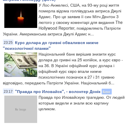
У Лос-Анжелесі, США, на 93-му році життя
померла відома голлівудська актриса Джулі
Адамс. Про це заявив її син Мітч Дентон 3
лютого у своєму коментарі для видання The
Hollywood Reporter, повідомляють Патріоти
України. Американська актриса Джулі Адамс н...
Курс долара до гривні обвалився нижче
23:25
"психологічної планки"
Національний банк вирішив знизити курс
долара до гривні на 25 копійок, а курс євро -
на 36. В Україні офіційний курс долара і
офіційний курс євро впали нижче
психологічних позначок в 27 і 31 гривню
відповідно, передають Патріоти України. Національний б...
"Правда про Иловайск", - волонтер Донік
Блог
23:17
Правда про Иловайскую трагедию. От людей
которые видели и знали всю картину
целиком.