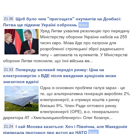
Щоб було чим "пригощати" окупантів на Донбасі:
21:36
Литва ще підкине Україні озброєнь
Блог
Уряд Литви ухвалив резолюцію про передачу
Міністерству оборони України набоїв на 255
тисяч євро. Мова йде про патрони для
розробленої стрілецької зброї радянського
типу – автоматів та кулеметів. У Міністерстві
оборони Литви пояснили, що їхні війська вж...
Попереду великий переділ ринку: Ціна на
21:33
електроенергію з ВДЕ після введення аукціонів може
знизитися вдвічі
Одна із основних проблем галузі зараз - це
те, що альтернативна генерація виробляє 2%
електроенергії, а отримує коштів з ринку
близько 9%. Член Ради оптового ринку
електроенергії (ОРЕ), в.о. генерального
директора АТ «Хмельницькообленерго» Олег Козачук...
І хай Москва казиться: Хоч і Північна, але Македонія
21:24
підписала протокол про вступ до НАТО
Блог