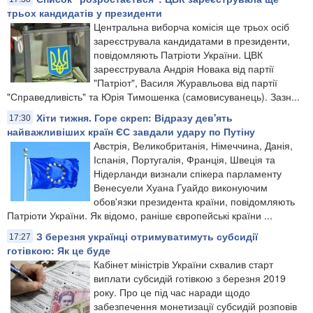
трьох кандидатів у президенти
Центральна виборча комісія ще трьох осіб
зареєструвала кандидатами в президенти,
повідомляють Патріоти України. ЦВК
зареєструвала Андрія Новака від партії
"Патріот", Василя Журавльова від партії
"Справедливість" та Юрія Тимошенка (самовисуванець). Зазн...
Хіти тижня. Горе скреп: Відразу дев'ять
17:30
найважливіших країн ЄС завдали удару по Путіну
Австрія, Великобританія, Німеччина, Данія,
Іспанія, Португалія, Франція, Швеція та
Нідерланди визнали спікера парламенту
Венесуели Хуана Гуайдо виконуючим
обов'язки президента країни, повідомляють
Патріоти України. Як відомо, раніше європейські країни ...
З березня українці отримуватимуть субсидії
17:27
готівкою: Як це буде
Кабінет міністрів України схвалив старт
виплати субсидій готівкою з березня 2019
року. Про це під час наради щодо
забезпечення монетизації субсидій розповів