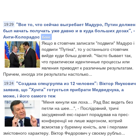
"Все то, что сейчас выгребает Мадуро, Путин должен
19:29
был начать получать уже давно и в куда больших дозах", -
Анти-Колорадос
Блог
Якщо в стовпчик записати "подвиги" Мадуро і
подвиги "Путіна", то у останнього стовпчик
вийде куди більш довгий. "Часто бывает так,
что практически идентичные процессы или
явления приводят к различным результатам.
Причем, иногда эти результаты настолько...
​"Создана спецгруппа из 12 человек": Віктор Янукович
19:24
заявив, що "Хунта" готується прибрати Медведчука, а
може, і його самого теж
"Меня кинули как лоха… Рад Вас видеть без
петли на шее…", - Послідовний, тричі
засуджений екс-гарант порадував на прес-
конференції не лише жаргоном, котрий
всмоктав у буремну юність, але і перлами
змістовного характеру. Віктор Федорович у своєму рубльо...