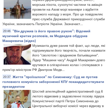
морська піхота, сухопутні частини та авіація
провели на Азові морі маневри з відбиття
ворожого нападу з моря. Про це повідомляє
прес-служба Державної прикордонної служби
України, зазначають Патріоти України. Зазначаєт...
"Він дружив із його правою рукою": Відомий
20:46
музичний критик розповів, як Медведєв обдурив
Макаревича (відео)
Музиканта дуже ранив той факт, що люди, які
підтримували його творчість, почали називати
його "сволотою і зрадником батьківщини".
Лідер "Машини часу" Андрій Макаревич довго
крутився в олігархічних колах і спілкувався з
прем'єр-міністром РФ Дмитром Медв...
Життя "проїхалося" по Симоненку: Суд не пустив
20:37
головного комуніста забороненої КПУ покандидатствувати
президентом
Шостий апеляційний адміністративний суд 6
лютого відмовив у задоволенні позову лідера
Комуністичної партії Петра Симоненка до
Центральної виборчої комісії через відмову в