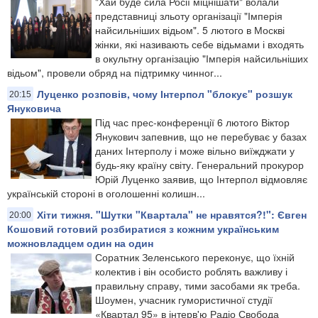
"Хай буде сила Росії міцнішати" волали
представниці зльоту організації "Імперія
найсильніших відьом". 5 лютого в Москві
жінки, які називають себе відьмами і входять
в окультну організацію "Імперія найсильніших
відьом", провели обряд на підтримку чинног...
Луценко розповів, чому Інтерпол "блокує" розшук
20:15
Януковича
Під час прес-конференції 6 лютого Віктор
Янукович запевнив, що не перебуває у базах
даних Інтерполу і може вільно виїжджати у
будь-яку країну світу. Генеральний прокурор
Юрій Луценко заявив, що Інтерпол відмовляє
українській стороні в оголошенні колишн...
Хіти тижня. "Шутки "Квартала" не нравятся?!": Євген
20:00
Кошовий готовий розбиратися з кожним українським
можновладцем один на один
Соратник Зеленського переконує, що їхній
колектив і він особисто роблять важливу і
правильну справу, тими засобами як треба.
Шоумен, учасник гумористичної студії
«Квартал 95» в інтерв'ю Радіо Свобода