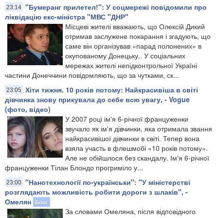
"Бумеранг прилетел!": У соцмережі повідомили про
23:14
ліквідацію екс-міністра "МВС "ДНР"
Місцеві жителі вважають, що Олексій Дикий
отримав заслужене покарання і згадують, що
саме він організував «парад полонених» в
окупованому Донецьку.​. У соціальних
мережах жителі непідконтрольної Україні
частини Донеччини повідомляють, що за чутками, ск...
Хіти тижня. 10 років потому: Найкрасивіша в світі
23:05
дівчинка знову прикувала до себе всю увагу, - Vogue
(фото, відео)
У 2007 році ім'я 6-річної француженки
звучало як ім'я дівчинки, яка отримала звання
найкрасивішої дівчинки в світі. Тепер вона
взяла участь в флешмобі «10 років потому».
Але не обійшлося без скандалу. Ім'я 6-річної
француженки Тілан Блондо прогриміло у...
"Нанотехнології по-українськи": "У міністерстві
23:00
розглядають можливість робити дороги з шлаків", -
Омелян
Блог
За словами Омеляна, після відповідного