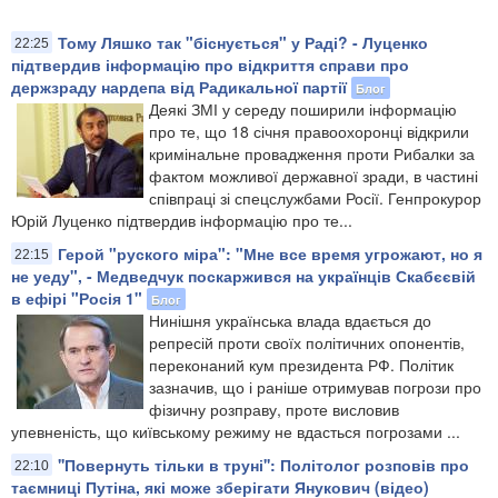
Тому Ляшко так "біснується" у Раді? - Луценко
22:25
підтвердив інформацію про відкриття справи про
держзраду нардепа від Радикальної партії
Блог
Деякі ЗМІ у середу поширили інформацію
про те, що 18 січня правоохоронці відкрили
кримінальне провадження проти Рибалки за
фактом можливої державної зради, в частині
співпраці зі спецслужбами Росії. Генпрокурор
Юрій Луценко підтвердив інформацію про те...
Герой "руского міра": "Мне все время угрожают, но я
22:15
не уеду", - Медведчук поскаржився на українців Скабєєвій
в ефірі "Росія 1"
Блог
Нинішня українська влада вдається до
репресій проти своїх політичних опонентів,
переконаний кум президента РФ. Політик
зазначив, що і раніше отримував погрози про
фізичну розправу, проте висловив
упевненість, що київському режиму не вдасться погрозами ...
''Повернуть тільки в труні'': Політолог розповів про
22:10
таємниці Путіна, які може зберігати Янукович (відео)