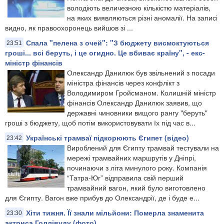
володіють величезною кількістю матеріалів,
на яких виявляються різні аномалії. На записі
видно, як правоохоронець вийшов зі ...
Спала "пелена з очей": "З бюджету висмоктуються
23:51
гроші... всі беруть, і це огидно. Це вбиває країну", - екс-
міністр фінансів
Олександр Данилюк був звільнений з посади
міністра фінансів через конфлікт з
Володимиром Гройсманом. Колишній міністр
фінансів Олександр Данилюк заявив, що
державні чиновники вищого рангу "беруть"
гроші з бюджету, щоб потім використовувати їх під час в...
Українські трамваї підкорюють Єгипет (відео)
23:42
Вироблений для Єгипту трамвай тестували на
мережі трамвайних маршрутів у Дніпрі,
починаючи з літа минулого року. Компанія
“Татра-Юг” відправила свій перший
трамвайний вагон, який було виготовлено
для Єгипту. Вагон вже прибув до Олександрії, де і буде е...
Хіти тижня. Її знали мільйони: Померла знаменита
23:30
актриса Голлівуду (фото)