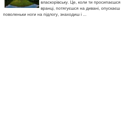
власкорівську. Це, коли ти просипаєшся
вранці, потягуєшся на дивані, опускаєш
поволеньки ноги на підлогу, знаходиш і ...