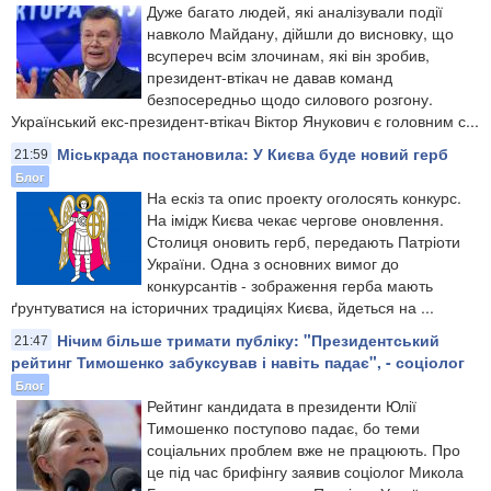
Дуже багато людей, які аналізували події
навколо Майдану, дійшли до висновку, що
всупереч всім злочинам, які він зробив,
президент-втікач не давав команд
безпосередньо щодо силового розгону.
Український екс-президент-втікач Віктор Янукович є головним с...
Міськрада постановила: У Києва буде новий герб
21:59
Блог
На ескіз та опис проекту оголосять конкурс.
На імідж Києва чекає чергове оновлення.
Столиця оновить герб, передають Патріоти
України. Одна з основних вимог до
конкурсантів - зображення герба мають
ґрунтуватися на історичних традиціях Києва, йдеться на ...
Нічим більше тримати публіку: "Президентський
21:47
рейтинг Тимошенко забуксував і навіть падає", - соціолог
Блог
Рейтинг кандидата в президенти Юлії
Тимошенко поступово падає, бо теми
соціальних проблем вже не працюють. Про
це під час брифінгу заявив соціолог Микола