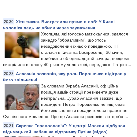
Хіти тижня. Вистрелили прямо в лоб: У Києві
20:30
чоловіка ледь не вбили через зауваження
Хлопцям, які голосно матюкалися, здалося
занадто "образливим", що хтось
незадоволений їхньою поведінкою. НП
сталася в Києві на Воскресенці. 26 січня,
приблизно об одинадцятій вечора, невідомі
вистрілили в голову 40-річному чоловікові, передають Патріот...
Аласанія розповів, яку роль Порошенко відіграв у
20:28
його звільненні
За словами Зураба Аласанії, офіційна
позиція адміністрації президента дуже
нейтральна. Зураб Аласанія вважає, що
президент Петро Порошенко не ініціював
його звільнення з посади голови правління
Суспільного мовлення. Про це Аласанія розповів в інтерв’ю ...
Скрепне "православ'я": У центрі Москви відбувся
20:21
відьмацький шабаш на підтримку Путіна (відео)