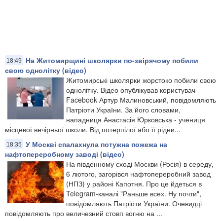
На Житомирщині школярки по-звірячому побили
18:49
свою однолітку (відео)
Житомирські школярки жорстоко побили свою
однолітку. Відео опублікував користувач
Facebook Артур Малиновський, повідомляють
Патріоти України. За його словами,
нападниця Анастасія Юрковська - учениця
місцевої вечірньої школи. Від потерпілої або її рідни...
У Москві спалахнула потужна пожежа на
18:35
нафтопереробному заводі (відео)
На південному сході Москви (Росія) в середу,
6 лютого, загорівся нафтопереробний завод
(НПЗ) у районі Капотня. Про це йдеться в
Telegram-каналі "Раньше всех. Ну почти",
повідомляють Патріоти України. Очевидці
повідомляють про величезний стовп вогню на ...