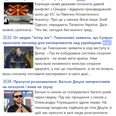
Корекція назви держави погасила давній
конфлікт з Грецією і відкрила пришвидшений
шлях до ЄС та Північно-Атлантичного
Альянсу. Про це у своєму блозі пише Злий
Одесит, передають Патріоти України. Далі -
мовою оригіналу:. "Что же, сегодня без малого трид...
От звідки "вітер віє": Тимошенко заявила, що Супрун
21:12
прислали іноземці для експериментів над українцями
Блог
Про це Тимошенко заявила в ході виступу в
Дніпрі. «Так як побудована система охорони
здоров'я - не може жити країна. Нам
прислали іноземного міністра охорони
здоров'я, у нас це спробувати, а чи не можуть
вони спочатку поставити експеримент в своїх краї...
Присутні розплакалися: Батько Децла знепритомнів
21:04
на похороні і впав на труну
Батько із сином не спілкувалися багато років
через сварку. Під час прощання з сином у
Олександра Тлумацького здали нерви. На
панахиді продюсер підійшов до тіла Децла, в
цей час присутні в залі люди розступилися.