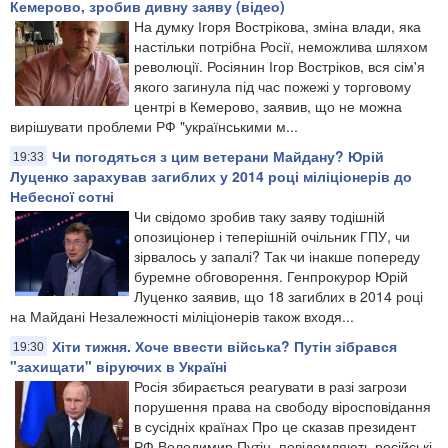
Кемерово, зробив дивну заяву (відео)
На думку Ігоря Вострікова, зміна влади, яка
настільки потрібна Росії, неможлива шляхом
революції. Росіянин Ігор Востріков, вся сім'я
якого загинула під час пожежі у торговому
центрі в Кемерово, заявив, що не можна
вирішувати проблеми РФ "українськими м...
Чи погодяться з цим ветерани Майдану? Юрій
19:33
Луценко зарахував загиблих у 2014 році міліціонерів до
Небесної сотні
Чи свідомо зробив таку заяву тодішній
опозиціонер і теперішній очільник ГПУ, чи
зірвалось у запалі? Так чи інакше попереду
буремне обговорення. Генпрокурор Юрій
Луценко заявив, що 18 загиблих в 2014 році
на Майдані Незалежності міліціонерів також входя...
Хіти тижня. Хоче ввести війська? Путін зібрався
19:30
"захищати" віруючих в Україні
Росія збирається реагувати в разі загрози
порушення права на свободу віросповідання
в сусідніх країнах Про це сказав президент
РФ Володимир Путін, повідомляють російські