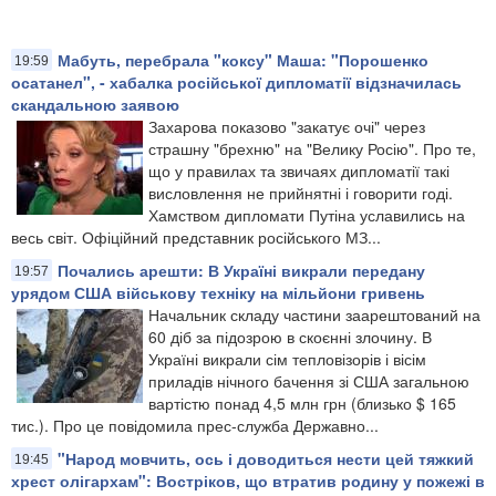
Мабуть, перебрала "коксу" Маша: "Порошенко
19:59
осатанел", - хабалка російської дипломатії відзначилась
скандальною заявою
Захарова показово "закатує очі" через
страшну "брехню" на "Велику Росію". Про те,
що у правилах та звичаях дипломатії такі
висловлення не прийнятні і говорити годі.
Хамством дипломати Путіна уславились на
весь світ. Офіційний представник російського МЗ...
Почались арешти: В Україні викрали передану
19:57
урядом США військову техніку на мільйони гривень
Начальник складу частини заарештований на
60 діб за підозрою в скоєнні злочину. В
Україні викрали сім тепловізорів і вісім
приладів нічного бачення зі США загальною
вартістю понад 4,5 млн грн (близько $ 165
тис.). Про це повідомила прес-служба Державно...
"Народ мовчить, ось і доводиться нести цей тяжкий
19:45
хрест олігархам": Востріков, що втратив родину у пожежі в