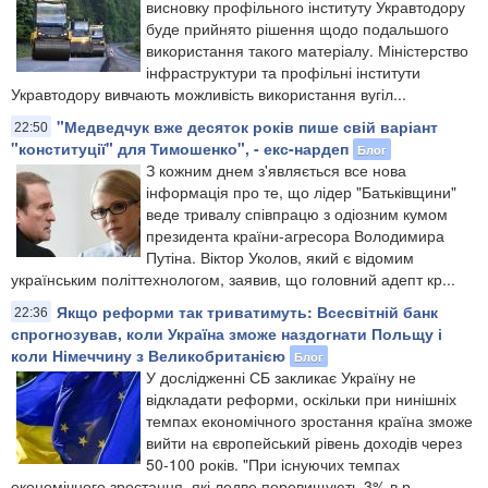
висновку профільного інституту Укравтодору
буде прийнято рішення щодо подальшого
використання такого матеріалу. Міністерство
інфраструктури та профільні інститути
Укравтодору вивчають можливість використання вугіл...
"Медведчук вже десяток років пише свій варіант
22:50
"конституції" для Тимошенко", - екс-нардеп
Блог
З кожним днем ​​з'являється все нова
інформація про те, що лідер "Батьківщини"
веде тривалу співпрацю з одіозним кумом
президента країни-агресора Володимира
Путіна. Віктор Уколов, який є відомим
українським політтехнологом, заявив, що головний адепт кр...
Якщо реформи так триватимуть: Всесвітній банк
22:36
спрогнозував, коли Україна зможе наздогнати Польщу і
коли Німеччину з Великобританією
Блог
У дослідженні СБ закликає Україну не
відкладати реформи, оскільки при нинішніх
темпах економічного зростання країна зможе
вийти на європейський рівень доходів через
50-100 років. "При існуючих темпах
економічного зростання, які ледве перевищують 3% в р...