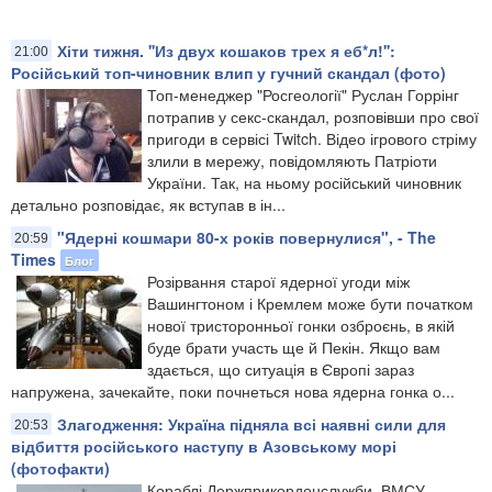
Хіти тижня. ''Из двух кошаков трех я еб*л!'':
21:00
Російський топ-чиновник влип у гучний скандал (фото)
Топ-менеджер "Росгеології" Руслан Горрінг
потрапив у секс-скандал, розповівши про свої
пригоди в сервісі Twitch. Відео ігрового стріму
злили в мережу, повідомляють Патріоти
України. Так, на ньому російський чиновник
детально розповідає, як вступав в ін...
"Ядерні кошмари 80-х років повернулися", - The
20:59
Times
Блог
Розірвання старої ядерної угоди між
Вашингтоном і Кремлем може бути початком
нової тристоронньої гонки озброєнь, в якій
буде брати участь ще й Пекін. Якщо вам
здається, що ситуація в Європі зараз
напружена, зачекайте, поки почнеться нова ядерна гонка о...
Злагодження: Україна підняла всі наявні сили для
20:53
відбиття російського наступу в Азовському морі
(фотофакти)
Кораблі Держприкордонслужби, ВМСУ,