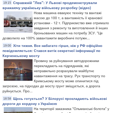
Справжній "Лев": У Львові продемонстрували
19:15
вражаючу українську військову розробку (відео)
Нова машина евакуює техніку та вантажі
масою до 100 т, а вантажність її кранової
установки - 12 т. Підприємство вже отримало
завдання з ремонту та виготовлення й інших
броньованих машин на потребу ЗСУ. "Це
дозволило на 100% завантажити виробничі потужн...
Хіти тижня. Все набагато гірше, ніж у РФ офіційно
19:00
повідомляється: Стався витік секретної інформації по
Керченському мосту
Провину за руйнування автодорожники
перекладають на підрядників, які
неправильно розрахували майбутнє
навантаження на трасу. Рух транспорту по
Кримському мосту може опинитися під
загрозою, на підходах до мосту грунт зміщується, а дорога
руйнується. Про...
Щось готується? У Білорусі прокладають військові
18:58
дороги до кордону з Україною
На території заказника "Ольманські болота" у