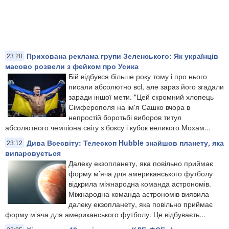
Прихована реклама групи Зеленського: Як українців
23:20
масово розвели з фейком про Усика
Бій відбувся більше року тому і про нього
писали абсолютно всi, але зараз його згадали
заради іншої мети. "Цей скромний хлопець
Сімферополя на ім'я Сашко вчора в
непростій боротьбі виборов титул
абсолютного чемпіона світу з боксу і кубок великого Мохам...
Дива Всесвіту: Телескоп Hubble знайшов планету, яка
23:12
випаровується
Далеку екзопланету, яка повільно приймає
форму м’яча для американського футболу
відкрила міжнародна команда астрономів.
Міжнародна команда астрономів виявила
далеку екзопланету, яка повільно приймає
форму м’яча для американського футболу. Це відбуваєть...