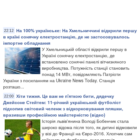
На 100% українське: На Хмельниччині відкрили першу
22:12
в країні сонячну електростанцію, де не застосовувалось
імпортне обладнання
У Хмельницькій області відкрили першу в
Україні сонячну електростанцію, де
встановлено сонячні панелі вітчизняного
виробництва. Потужність станції становить
понад 14 МВт, повідомляють Патріоти
України з посиланням на Ukraine News Today. Станція
розташо...
Хіти тижня. ​Це вам не п'яткою бити, дядечку
22:00
Джейсоне Стейтем: 11-річний український футболіст
підхопив світовий челенж з відкорковування пляшки,
вразивши професійною майстерністю (відео)​
Історія львів'янина Володі Бобенчик стала
широко відома після того, як дитині відмовили
у візі до Франції на Євро-2016. Хлопчик сам
займається футболом, знає гравців