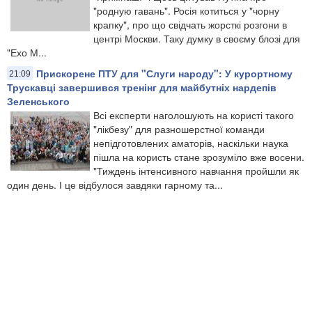
"родную гавань". Росія котиться у "чорну
крапку", про що свідчать жорсткі розгони в
центрі Москви. Таку думку в своєму блозі для
"Ехо М...
Прискорене ПТУ для "Слуги народу": ​У курортному
21:09
Трускавці завершився тренінг для майбутніх нардепів
Зеленського
Всі експерти наголошують на користі такого
"лікбезу" для разношерстної команди
непідготовлених аматорів, наскільки наука
пішла на користь стане зрозуміло вже восени.
"Тиждень інтенсивного навчання пройшли як
один день. І це відбулося завдяки гарному та...