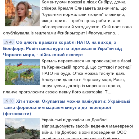
Коментуючи пожежі в лісах Сибіру, дочка
спікера Кремля Єлизавета зазначила, що
"будь-якій нормальній людині" очевидно,
якщо горить – треба щось робити, а не
обговорювати й узгоджувати. Свій пост вона
опублікувала із гештегами #сибирьгорит і #потушитепо...
Обіцяють вражати кораблі НАТО, на виході з
19:40
Босфору: Росія взяла курс на віджимання України від
Чорного моря, - військовий експерт
Кремль переконався на провокаціях в Азові
та Керченській протоці, що суттєвої протидії
НАТО не буде. Отже можна тиснути далі.
Блокуючи ділянки в Чорному морі, Росія,
порушуючи договір із морського права,
планує проголосити своєю певну його акваторію. Т...
Хіти тижня. Окупантам можна панікувати: Українські
19:30
танки форсованим маршем кинули до передової
(фотофакти)
Українські підрозділи на Донбасі
відпрацьомують засоби ведення маневреної
війни. На Донбасі в зоні проведення ООС
пройшли маневри підрозділів бойових