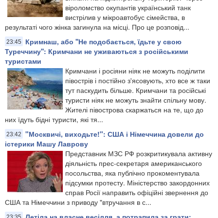
віроломство окупантів український танк
вистрілив у мікроавтобус сімейства, в
результаті чого жінка загинула на місці. Про це розповід...
Кримнаш, або ''Не подобається, їдьте у свою
23:45
Туреччину'': Кримчани не уживаються з російськими
туристами
Кримчани і росіяни ніяк не можуть поділити
півострів і постійно з'ясовують, хто все ж таки
тут паскудить більше. Кримчани та російські
туристи ніяк не можуть знайти спільну мову.
Жителі півострова скаржаться на те, що до
них їдуть бідні туристи, які тя...
"Москвичі, виходьте!": США і Німеччина довели до
23:42
істерики Машу Лаврову
Представник МЗС РФ розкритикувала активну
діяльність прес-секретаря американського
посольства, яка публічно прокоментувала
підсумки протесту. Міністерство закордонних
справ Росії направить офіційні звернення до
США та Німеччини з приводу "втручання в с...
Летіла на власне весілля, а потрапила за грати:
23:35