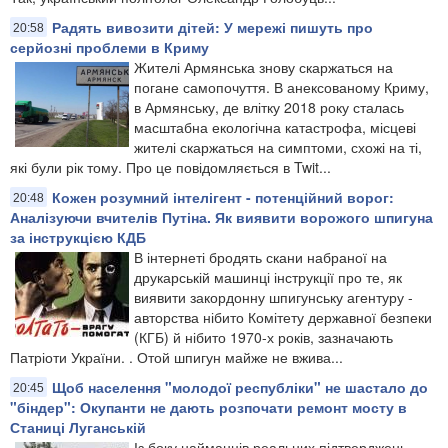
Радять вивозити дітей: У мережі пишуть про
20:58
серйозні проблеми в Криму
Жителі Армянська знову скаржаться на
погане самопочуття. В анексованому Криму,
в Армянську, де влітку 2018 року сталась
масштабна екологічна катастрофа, місцеві
жителі скаржаться на симптоми, схожі на ті,
які були рік тому. Про це повідомляється в Twit...
Кожен розумний інтелігент - потенційний ворог:
20:48
Аналізуючи вчителів Путіна. Як виявити ворожого шпигуна
за інструкцією КДБ
В інтернеті бродять скани набраної на
друкарській машинці інструкції про те, як
виявити закордонну шпигунську агентуру -
авторства нібито Комітету державної безпеки
(КГБ) й нібито 1970-х років, зазначають
Патріоти України. . Отой шпигун майже не вжива...
Щоб населення "молодої республіки" не шастало до
20:45
"біндер": Окупанти не дають розпочати ремонт мосту в
Станиці Луганській
Із боку найманців реальних підтверджень