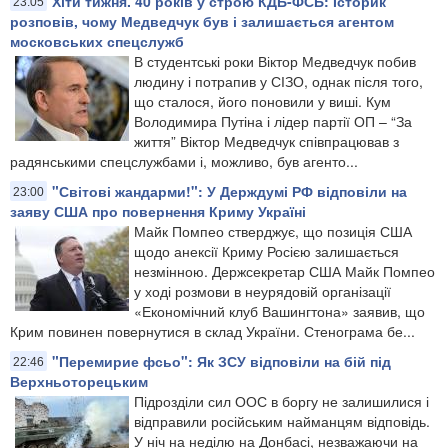
Хіти тижня. 40 років у строю КДБ-ФСБ: Історик
23:05
розповів, чому Медведчук був і залишається агентом
московських спецслужб
В студентські роки Віктор Медведчук побив
людину і потрапив у СІЗО, однак після того,
що сталося, його поновили у виші. Кум
Володимира Путіна і лідер партії ОП – “За
життя” Віктор Медведчук співпрацював з
радянськими спецслужбами і, можливо, був агенто...
"Світові жандарми!": У Держдумі РФ відповіли на
23:00
заяву США про повернення Криму Україні
Майк Помпео стверджує, що позиція США
щодо анексії Криму Росією залишається
незмінною. Держсекретар США Майк Помпео
у ході розмови в неурядовій організації
«Економічний клуб Вашингтона» заявив, що
Крим повинен повернутися в склад України. Стенограма бе...
"Перемирие фсьо": Як ЗСУ відповіли на бій під
22:46
Верхньоторецьким
Підрозділи сил ООС в боргу не залишилися і
відправили російським найманцям відповідь.
У ніч на неділю на Донбасі, незважаючи на