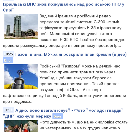
Ізраїльські ВПС знов познущались над російською ППО у
Сирії
Задіяний іранцями російський радар
передової зенітної системи С-300 не зміг
зафіксувати присутність F-35 в іранському
небі. Малопомітні винищувачі п'ятого
покоління F-35 ВПС Ізраїлю безперешкодно
провели розвідувальну операцію в повітряному просторі Ір...
Газові війни: В Україні розкрили план Кремля (відео)
18:25
Блог
Російський "Газпром" може на деякий час
повністю припинити транзит газу через
Україну, щоб шантажувати Євросоюз
припиненням постачання. Такий прогноз
озвучив в ефірі ObozTV експерт
нафтогазового ринку Геннадій Кобаль, коментуючи переговори
про продовже...
А дно, воно взагалі існує? - Фото "молодої гвардії"
18:11
"ДНР" жахнули мережу
Блог
Фото дивують тим, що на них чоловіки стоять
на четвереньках, а на їх грудях написано