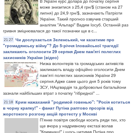
В Україні курс долара до початку серпня
може знизитися з 25,4 грн/$ (станом на 27
липня) до 24,9 грн/$, зазначають Патріоти
України. Такий прогноз озвучив старший
аналітик "Альпарі" Вадим Іосуб. Останній раз
гривня зміцнювалася до такої позначки ще в с...
Чи дослухається Зеленський, чи казатиме про
21:27
"громадянську війну"? До 5-річчя Іловайської трагедії
закликають оголосити 29 серпня Днем пам'яті полеглих
захисників України (відео)
Низка волонтерів та громадських активістів
закликають владу офіційно оголосити Днем
пам'яті полеглих захисників України 29
серпня.Адже саме цього дня 5 років тому
ЗСУ, НАцгвардія та добровольчі батальйони
зазнали найбільших втрат з початку "гібридної" ...
Крим нажаханий "родимой говенью": "Росія котиться
21:18
в чорну крапку!" - фанат Путіна раптово прозрів від
жорстокого розгону акцій протесту у Москві
П'янке повітря свободи косить ряди тих, хто
ще вчора у надривному екстазі волав
"Кримнаш!" і щось цитував Путіна про