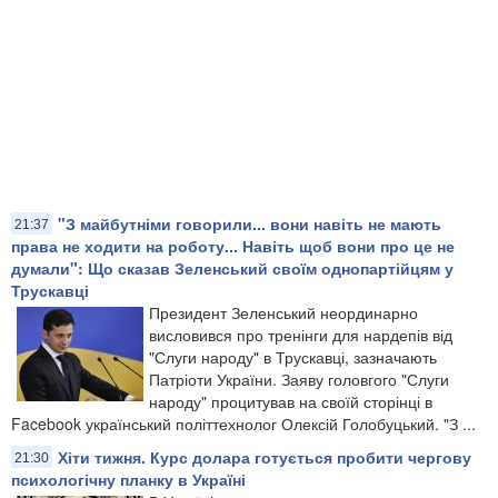
"З майбутніми говорили... вони навіть не мають
21:37
права не ходити на роботу... Навіть щоб вони про це не
думали": Що сказав Зеленський своїм однопартійцям у
Трускавці
Президент Зеленський неординарно
висловився про тренінги для нардепів від
"Слуги народу" в Трускавці, зазначають
Патріоти України. Заяву головгого "Слуги
народу" процитував на своїй сторінці в
Facebook український політтехнолог Олексій Голобуцький. "З ...
Хіти тижня. Курс долара готується пробити чергову
21:30
психологічну планку в Україні