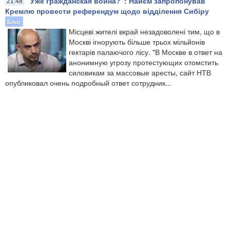
"Уже гражданская война?": Найєм запропонував
21:48
Кремлю провести референдум щодо відділення Сибіру
Блог
Місцеві жителі вкрай незадоволені тим, що в
Москві ігнорують більше трьох мільйонів
гектарів палаючого лісу. "В Москве в ответ на
анонимную угрозу протестующих отомстить
силовикам за массовые аресты, сайт НТВ
опубликовал очень подробный ответ сотрудник...