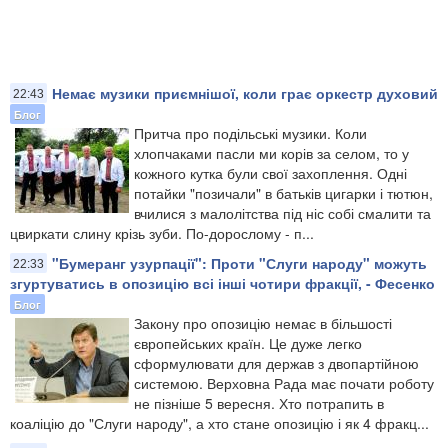
Немає музики приємнішої, коли грає оркестр духовий
22:43
Блог
Притча про подільські музики. Коли
хлопчаками пасли ми корів за селом, то у
кожного кутка були свої захоплення. Одні
потайки "позичали" в батьків цигарки і тютюн,
вчилися з малолітства під ніс собі смалити та
цвиркати слину крізь зуби. По-дорослому - п...
"Бумеранг узурпації": Проти "Слуги народу" можуть
22:33
згуртуватись в опозицію всі інші чотири фракції, - Фесенко
Блог
Закону про опозицію немає в більшості
європейських країн. Це дуже легко
сформулювати для держав з двопартійною
системою. Верховна Рада має почати роботу
не пізніше 5 вересня. Хто потрапить в
коаліцію до "Слуги народу", а хто стане опозицію і як 4 фракц...