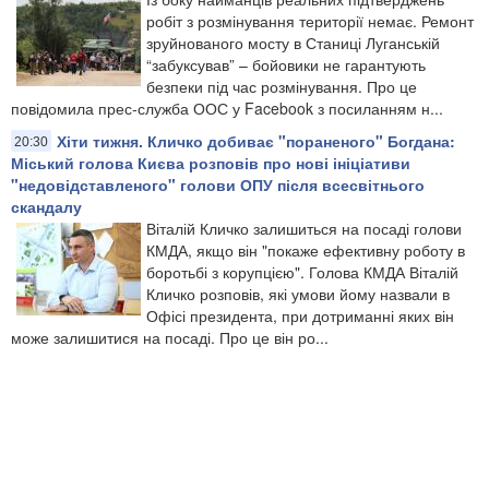
робіт з розмінування території немає. Ремонт
зруйнованого мосту в Станиці Луганській
“забуксував” – бойовики не гарантують
безпеки під час розмінування. Про це
повідомила прес-служба ООС у Facebook з посиланням н...
Хіти тижня. Кличко добиває "пораненого" Богдана:
20:30
Міський голова Києва розповів про нові ініціативи
"недовідставленого" голови ОПУ після всесвітнього
скандалу
Віталій Кличко залишиться на посаді голови
КМДА, якщо він "покаже ефективну роботу в
боротьбі з корупцією". Голова КМДА Віталій
Кличко розповів, які умови йому назвали в
Офісі президента, при дотриманні яких він
може залишитися на посаді. Про це він ро...