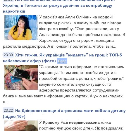
Українці в Гонконзі загрожує довічне за контрабанду
наркотиків
У харків'янки Алли Олійник на кордоні
вилучили рюкзак, в якому знайшли півтора
кілограма кокаїну. "Они рассказали, что у
Аллы никогда не было проблем с законом. В
Харькове, откуда она родом, женщина
работала медсестрой. А в Гонконг прилетела, чтобы вый...
Хіти тижня. Як українців "кидають" на гроші: ТОП-5
23:30
небезпечних афер (фото)
Блог
"С какими только аферами не сталкивались
украинцы. То им звонят якобы их дети с
просьбой отправить деньги, чтобы "решить"
какую-то сомнительную ситуацию, то
аферисты представляются сотрудниками
банка и выманивают информацию о картах. А уж о накладках
н...
На Дніпропетровщині агресивна мати побила дитину
23:22
(відео 16+)
У Кривому Розі неврівноважена жінка
постійно лупцює своїх дітей. Як повідомляє