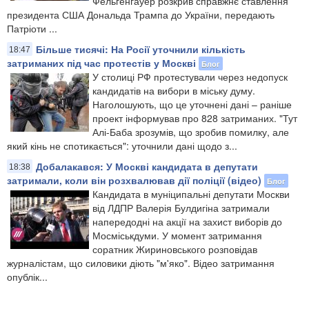
Фельгенгауер розкрив справжнє ставлення
президента США Дональда Трампа до України, передають
Патріоти ...
Більше тисячі: На Росії уточнили кількість
18:47
затриманих під час протестів у Москві
Блог
У столиці РФ протестували через недопуск
кандидатів на вибори в міську думу.
Наголошують, що це уточнені дані – раніше
проект інформував про 828 затриманих. "Тут
Алі-Баба зрозумів, що зробив помилку, але
який кінь не спотикається": уточнили дані щодо з...
Добалакався: У Москві кандидата в депутати
18:38
затримали, коли він розхвалював дії поліції (відео)
Блог
Кандидата в муніципальні депутати Москви
від ЛДПР Валерія Булдигіна затримали
напередодні на акції на захист виборів до
Мосміськдуми. У момент затримання
соратник Жириновського розповідав
журналістам, що силовики діють "м'яко". Відео затримання
опублік...