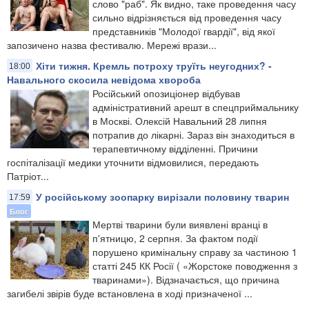
слово "раб". Як видно, таке проведення часу
сильно відрізняється від проведення часу
представників "Молодої гвардії", від якої
запозичено назва фестивалю. Мережі врази...
Хіти тижня. Кремль потроху труїть неугодних? -
18:00
Навального скосила невідома хвороба
Російський опозиціонер відбував
адміністративний арешт в спецприймальнику
в Москві. Олексій Навальний 28 липня
потрапив до лікарні. Зараз він знаходиться в
терапевтичному відділенні. Причини
госпіталізації медики уточнити відмовилися, передають
Патріот...
У російському зоопарку вирізали половину тварин
17:59
Блог
Мертві тварини були виявлені вранці в
п'ятницю, 2 серпня. За фактом події
порушено кримінальну справу за частиною 1
статті 245 КК Росії ( «Жорстоке поводження з
тваринами»). Відзначається, що причина
загибелі звірів буде встановлена в ході призначеної ...