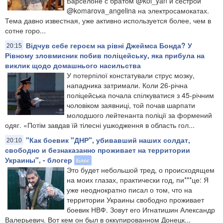
Барселоне с братом @kol_yan и сестрой
@komarova_angelina на электросамокатах.
Тема давно известная, уже активно используется более, чем в
сотне горо...
Відчув себе героєм на рівні Джеймса Бонда? У
20:15
Рівному зловмисник побив поліцейську, яка прибула на
виклик щодо домашнього насильства
У потерпілої констатували струс мозку,
нападника затримали. Коли 26-річна
поліцейська почала спілкуватися з 45-річним
чоловіком заявниці, той почав шарпати
молодшого лейтенанта поліції за формений
одяг. «Потім завдав їй тілесні ушкодження в область гол...
"Как боевик "ДНР", убивавший наших солдат,
20:10
свободно и безнаказанно проживает на территории
Украины", - блогер
Блог
Это будет небольшой тред, о происходящем
на моих глазах, практически год, пи***це: Я
уже неоднократно писал о том, что на
территории Украины свободно проживает
боевик НВФ. Зовут его Игнатишин Александр
Валерьевич. Вот кем он был в оккупированном Донецк...