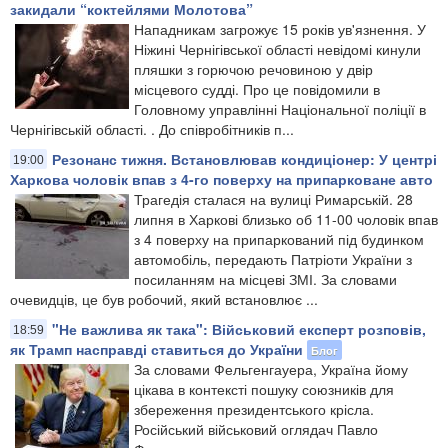
закидали “коктейлями Молотова”
Нападникам загрожує 15 років ув'язнення. У
Ніжині Чернігівської області невідомі кинули
пляшки з горючою речовиною у двір
місцевого судді. Про це повідомили в
Головному управлінні Національної поліції в
Чернігівській області. . До співробітників п...
Резонанс тижня. Встановлював кондиціонер: У центрі
19:00
Харкова чоловік впав з 4-го поверху на припарковане авто
Трагедія сталася на вулиці Римарській. 28
липня в Харкові близько об 11-00 чоловік впав
з 4 поверху на припаркований під будинком
автомобіль, передають Патріоти України з
посиланням на місцеві ЗМІ. За словами
очевидців, це був робочий, який встановлює ...
"Не важлива як така": Військовий експерт розповів,
18:59
як Трамп насправді ставиться до України
Блог
За словами Фельгенгауера, Україна йому
цікава в контексті пошуку союзників для
збереження президентського крісла.
Російський військовий оглядач Павло