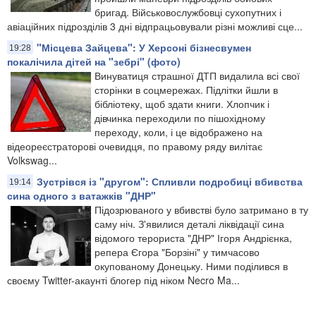
бригад. Військовослужбовці сухопутних і
авіаційних підрозділів 3 дні відпрацьовували різні можливі сце...
"Місцева Зайцева": У Херсоні бізнесвумен
19:28
покалічила дітей на "зебрі" (фото)
Винуватиця страшної ДТП видалила всі свої
сторінки в соцмережах. Підлітки йшли в
бібліотеку, щоб здати книги. Хлопчик і
дівчинка переходили по пішохідному
переходу, коли, і це відображено на
відеореєстраторові очевидця, по правому ряду вилітає
Volkswag...
Зустрівся із "другом": Спливли подробиці вбивства
19:14
сина одного з ватажків "ДНР"
Підозрюваного у вбивстві було затримано в ту
саму ніч. З'явилися деталі ліквідації сина
відомого терориста "ДНР" Ігоря Андрієнка,
репера Єгора "Борзіні" у тимчасово
окупованому Донецьку. Ними поділився в
своєму Twitter-акаунті блогер під ніком Necro Ma...