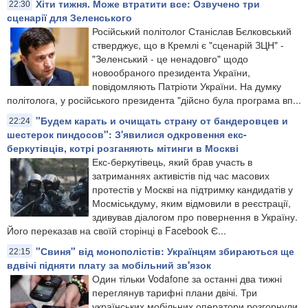
Хіти тижня. Може втратити все: Озвучено три
22:30
сценарії для Зеленського
Російський політолог Станіслав Бєлковський
стверджує, що в Кремлі є "сценарій ЗЦН" -
"Зеленський - це ненадовго" щодо
новообраного президента України,
повідомляють Патріоти України. На думку
політолога, у російського президента "дійсно була програма вп...
"Будем карать и очищать страну от бандеровцев и
22:24
шестерок пиндосов": З'явилися одкровення екс-
беркутівців, котрі розганяють мітинги в Москві
Екс-беркутівець, який брав участь в
затриманнях активістів під час масових
протестів у Москві на підтримку кандидатів у
Мосміськдуму, яким відмовили в реєстрації,
здивував діалогом про повернення в Україну.
Його переказав на своїй сторінці в Facebook Є...
"Свиня" від монополістів: Українцям збираються ще
22:15
вдвічі підняти плату за мобільний зв'язок
Один тільки Vodafone за останні два тижні
переглянув тарифні плани двічі. Три
українських мобільних оператори розгорнули