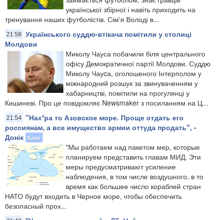
української збірної і навіть приходить на
тренування наших футболістів. Сім'я Володі в...
Українського суддю-втікача помітили у столиці
21:58
Молдови
Миколу Чауса побачили біля центрального
офісу Демократичної партії Молдови. Суддю
Миколу Чауcа, оголошеного Інтерполом у
міжнародний розшук за звинуваченням у
хабарництві, помітили на прогулянці у
Кишиневі. Про це повідомляє Newsmaker з посиланням на Ц...
"Нах*ра то Азовское море. Проще отдать его
21:54
россиянам, а все имущество армии оттуда продать", -
Донік
Блог
"Мы работаем над пакетом мер, которые
планируем представить главам МИД. Эти
меры предусматривают усиление
наблюдения, в том числе воздушного, в то
время как большее число кораблей стран
НАТО будут входить в Черное море, чтобы обеспечить
безопасный прох...