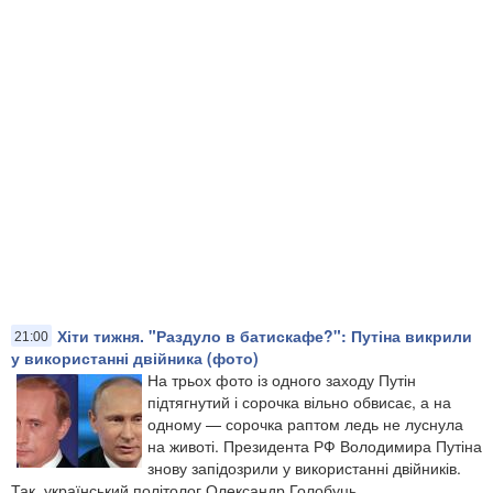
Хіти тижня. "Раздуло в батискафе?": Путіна викрили
21:00
у використанні двійника (фото)
На трьох фото із одного заходу Путін
підтягнутий і сорочка вільно обвисає, а на
одному — сорочка раптом ледь не луснула
на животі. Президента РФ Володимира Путіна
знову запідозрили у використанні двійників.
Так, український політолог Олександр Голобуць...