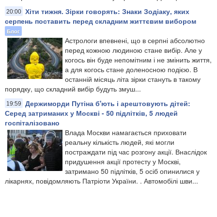
Хіти тижня. Зірки говорять: Знаки Зодіаку, яких
20:00
серпень поставить перед складним життєвим вибором
Блог
​Астрологи впевнені, що в серпні абсолютно
перед кожною людиною стане вибір. Але у
когось він буде непомітним і не змінить життя,
а для когось стане доленосною подією. В
останній місяць літа зірки стануть в такому
порядку, що складний вибір будуть змуш...
Держиморди Путіна б'ють і арештовують дітей:
19:59
Серед затриманих у Москві - 50 підлітків, 5 людей
госпіталізовано
Влада Москви намагається приховати
реальну кількість людей, які могли
постраждати під час розгону акції. Внаслідок
придушення акції протесту у Москві,
затримано 50 підлітків, 5 осіб опинилися у
лікарнях, повідомляють Патріоти України. . Автомобілі шви...