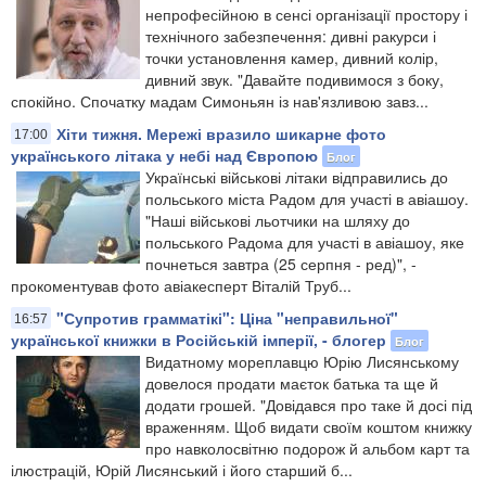
непрофесійною в сенсі організації простору і
технічного забезпечення: дивні ракурси і
точки установлення камер, дивний колір,
дивний звук. "Давайте подивимося з боку,
спокійно. Спочатку мадам Симоньян із нав'язливою завз...
Хіти тижня. Мережі вразило шикарне фото
17:00
українського літака у небі над Європою
Блог
Українські військові літаки відправились до
польського міста Радом для участі в авіашоу.
"Наші військові льотчики на шляху до
польського Радома для участі в авіашоу, яке
почнеться завтра (25 серпня - ред)", -
прокоментував фото авіакесперт Віталій Труб...
"Супротив грамматікі": Ціна "неправильної"
16:57
української книжки в Російській імперії, - блогер
Блог
Видатному мореплавцю Юрію Лисянському
довелося продати маєток батька та ще й
додати грошей. "Довідався про таке й досі під
враженням. Щоб видати своїм коштом книжку
про навколосвітню подорож й альбом карт та
ілюстрацій, Юрій Лисянський і його старший б...