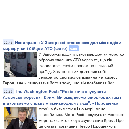
Невиправні: У Запоріжжі стався скандал між водієм
21:43
маршрутки і бійцем АТО (фото)
Блог
У Запоріжжі водій міської маршрутки жорстко
образив учасника АТО через те, що він
скористався своїм правом на пільговий
проїзд. Хам не тільки дозволив собі
сепаратистські висловлювання на адресу
Героя, але й звинуватив його в тому, що він позбавляє йог...
​The Washington Post: "Росія хоче окупувати
21:36
Азовське море, як і Крим. Ми зміцнюємо військових там і
відкриваємо справу у міжнародному суді", - Порошенко
Україна битиметься і на морі, якщо
знадобиться. Мета Росії - окупувати Азовське
море так само, як був окупований Крим. Про
це сказав президент Петро Порошенко в