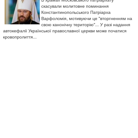
скасували молитовне поминання
Константинопольського Патріарха
Варфоломія, мотивуючи це "вторгненням на
свою канонічну територію"... У разі надання
автокефалії Української православної церкви може початися
кровопролиття...