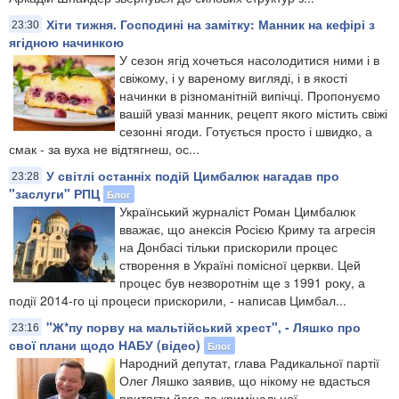
Хіти тижня. Господині на замітку: Манник на кефірі з
23:30
ягідною начинкою
У сезон ягід хочеться насолодитися ними і в
свіжому, і у вареному вигляді, і в якості
начинки в різноманітній випічці. Пропонуємо
вашій увазі манник, рецепт якого містить свіжі
сезонні ягоди. Готується просто і швидко, а
смак - за вуха не відтягнеш, ос...
У світлі останніх подій Цимбалюк нагадав про
23:28
"заслуги" РПЦ
Блог
​Український журналіст Роман Цимбалюк
вважає, що анексія Росією Криму та агресія
на Донбасі тільки прискорили процес
створення в Україні помісної церкви. Цей
процес був незворотнім ще з 1991 року, а
події 2014-го ці процеси прискорили, - написав Цимбал...
"Ж*пу порву на мальтійський хрест", - Ляшко про
23:16
свої плани щодо НАБУ (відео)
Блог
Народний депутат, глава Радикальної партії
Олег Ляшко заявив, що нікому не вдасться
притягти його до кримінальної