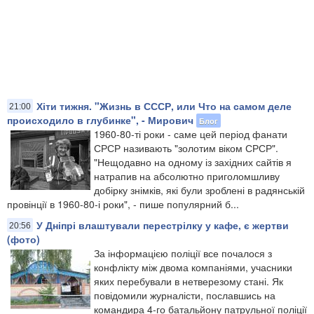
Хіти тижня. "Жизнь в СССР, или Что на самом деле
21:00
происходило в глубинке", - Мирович
Блог
1960-80-ті роки - саме цей період фанати
СРСР називають "золотим віком СРСР".
"Нещодавно на одному із західних сайтів я
натрапив на абсолютно приголомшливу
добірку знімків, які були зроблені в радянській
провінції в 1960-80-і роки", - пише популярний б...
У Дніпрі влаштували перестрілку у кафе, є жертви
20:56
(фото)
За інформацією поліції все почалося з
конфлікту між двома компаніями, учасники
яких перебували в нетверезому стані. Як
повідомили журналісти, пославшись на
командира 4-го батальйону патрульної поліції