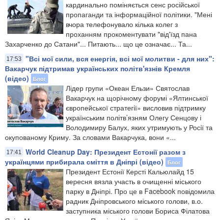
кардинально поміняється сенс російської
пропаганди та інформаційної політики. "Мені
вчора телефонувало кілька колег з
проханням прокоментувати "від'їзд пана
Захарченко до Сатани"... Питають... що це означає... Та...
"Всі мої сили, вся енергія, всі мої молитви - для них":
17:53
Вакарчук підтримав українських політв'язнів Кремля
(відео)
Блог
Лідер групи «Океан Ельзи» Святослав
Вакарчук на щорічному форумі «Ялтинської
європейської стратегії» висловив підтримку
українським політв’язням Олегу Сенцову і
Володимиру Балух, яких утримують у Росії та
окупованому Криму. За словами Вакарчука, вони «...
World Cleanup Day: Президент Естонії разом з
17:41
українцями прибирала сміття в Дніпрі (відео)
Блог
Президент Естонії Керсті Кальюлайд 15
вересня вязла участь в очищенні міського
парку в Дніпрі. Про це в Facebook повідомила
радник Дніпровського міського голови, в.о.
заступника міського голови Бориса Філатова