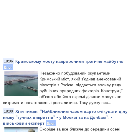
Кримському мосту напророчили трагічне майбутнє
18:06
Блог
Незаконно побудований окупантами
Кримський міст, який з'єднав анексований
півострів з Росією, піддається впливу ряду
руйнівних природних факторів. Конструкції
об'єкта або його окремі ділянки можуть не
витримати навантажень і розвалитися. Таку думку вис...
Хіти тижня. "Найближчим часом варто очікувати цілу
18:00
низку "гучних викриттів" - у Москві та на Донбасі", -
військовий експерт
Блог
Скоріше за все ближче до середини осені