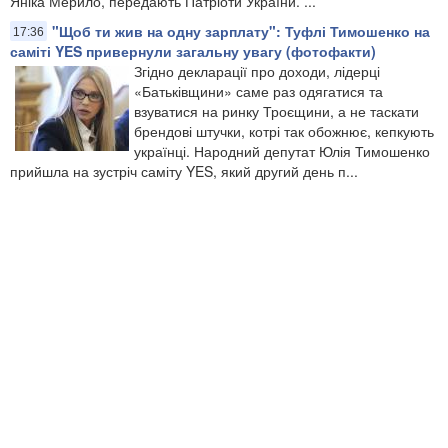
Яніка Мерило, передають Патріоти України. ...
​"Щоб ти жив на одну зарплату": Туфлі Тимошенко на
17:36
саміті YES привернули загальну увагу (фотофакти)
Згідно декларації про доходи, лідерці
«Батьківщини» саме раз одягатися та
взуватися на ринку Троєщини, а не таскати
брендові штучки, котрі так обожнює, кепкують
українці. Народний депутат Юлія Тимошенко
прийшла на зустріч саміту YES, який другий день п...