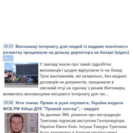
Вихованці інтернату для людей із вадами психічного
20:15
розвитку працювали на доньку директора на базарі (відео)
Блог
У закладі знали про такий підробіток
вихованців і щодня відпускали їх на базар.
Троє вантажників, які незаконно, без жодних
договорів чи документів, працювали в
овочевій ятці на одному з ринків Житомира,
виявились вихованцями місцевого інтернату для лю...
Хіти тижня. Прямо в руки окупанта: Україна видала
20:00
ФСБ РФ бійця ДУК "Правий сектор", - нардеп
​За даними ЗМІ, рішення про екстрадицію
Тумгоєва підписав заступник Генпрокурора
України Євген Єнін. Інгуша Тимура Тумгоєва
було затримано в Харкові українськими