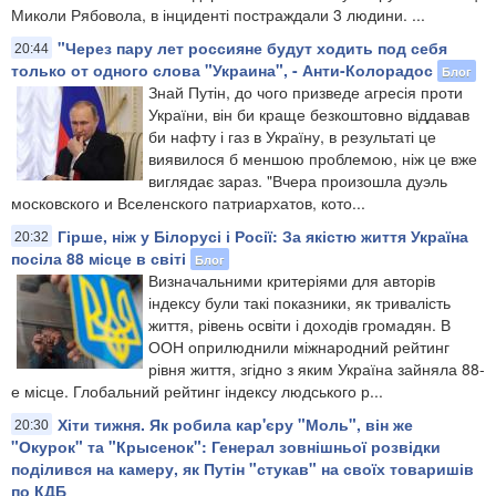
Миколи Рябовола, в інциденті постраждали 3 людини. ...
"Через пару лет россияне будут ходить под себя
20:44
только от одного слова "Украина", - Анти-Колорадос
Блог
Знай Путін, до чого призведе агресія проти
України, він би краще безкоштовно віддавав
би нафту і газ в Україну, в результаті це
виявилося б меншою проблемою, ніж це вже
виглядає зараз. "Вчера произошла дуэль
московского и Вселенского патриархатов, кото...
Гірше, ніж у Білорусі і Росії: За якістю життя Україна
20:32
посіла 88 місце в світі
Блог
Визначальними критеріями для авторів
індексу були такі показники, як тривалість
життя, рівень освіти і доходів громадян. В
ООН оприлюднили міжнародний рейтинг
рівня життя, згідно з яким Україна зайняла 88-
е місце. Глобальний рейтинг індексу людського р...
Хіти тижня. Як робила кар'єру "Моль", він же
20:30
"Окурок" та "Крысенок": Генерал зовнішньої розвідки
поділився на камеру, як Путін "стукав" на своїх товаришів
по КДБ