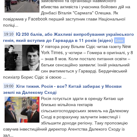
замовленні та організації навмисного
вбивства активіста і учасника бойових дій на
Донбасі Віталія "Сармата" Олешка. Як
повідомив у Facebook перший заступник глави Національної
поліці...
IQ 250 балів, або Жахливі випробування українського
19:10
генія, який вступив до Гарварда в 11 років (відео)
Блог
У півтора року Вільям Сідіс читав газету New
York Times, у чотири – Гомера в оригіналі, у 8
– знав 8 мов. Коли постало питання освіти –
батьки сенсаційно заявили: їхній унікальний
син вчитиметься у Гарварді. Бердичівський
психіатр Борис Сідіс зі своєю ...
Хіти тижня. Росія - все? Китай забирає у Москви
19:00
землі на Далекому Сході
Росія готується здати в оренду Китаю ще
близько мільйона гектарів
сільськогосподарських земель на Далекому
Сході в розрахунку залучити інвестиції і
збільшити доходи регіону. Таку пропозицію
озвучив інвестиційний директор Агентства Далекого Сходу із
зал...