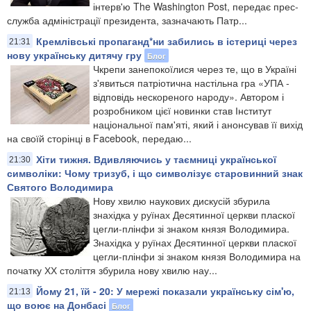
інтерв'ю The Washington Post, передає прес-
служба адміністрації президента, зазначають Патр...
Кремлівські пропаганд*ни забились в істериці через
21:31
нову українську дитячу гру
Блог
Чкрепи занепокоїлися через те, що в Україні
з'явиться патріотична настільна гра «УПА -
відповідь нескореного народу». Автором і
розробником цієї новинки став Інститут
національної пам'яті, який і анонсував її вихід
на своїй сторінці в Facebook, передаю...
Хіти тижня. Вдивляючись у таємниці української
21:30
символіки: Чому тризуб, і що символізує старовинний знак
Святого Володимира
Нову хвилю наукових дискусій збурила
знахідка у руїнах Десятинної церкви пласкої
цегли-плінфи зі знаком князя Володимира.
Знахідка у руїнах Десятинної церкви пласкої
цегли-плінфи зі знаком князя Володимира на
початку ХХ століття збурила нову хвилю нау...
Йому 21, їй - 20: У мережі показали українську сім'ю,
21:13
що воює на Донбасі
Блог