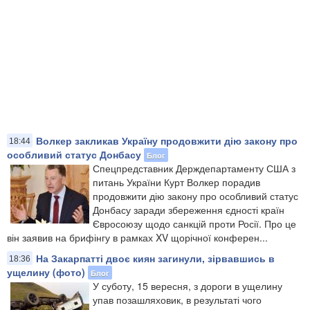
Волкер закликав Україну продовжити дію закону про
18:44
особливий статус Донбасу
Блог
Спецпредставник Держдепартаменту США з
питань України Курт Волкер порадив
продовжити дію закону про особливий статус
Донбасу заради збереження єдності країн
Євросоюзу щодо санкцій проти Росії. Про це
він заявив на брифінгу в рамках XV щорічної конферен...
На Закарпатті двоє киян загинули, зірвавшись в
18:36
ущелину (фото)
Блог
У суботу, 15 вересня, з дороги в ущелину
упав позашляховик, в результаті чого