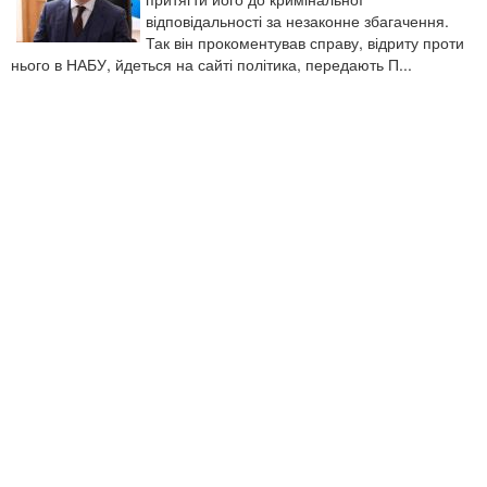
відповідальності за незаконне збагачення.
Так він прокоментував справу, відриту проти
нього в НАБУ, йдеться на сайті політика, передають П...