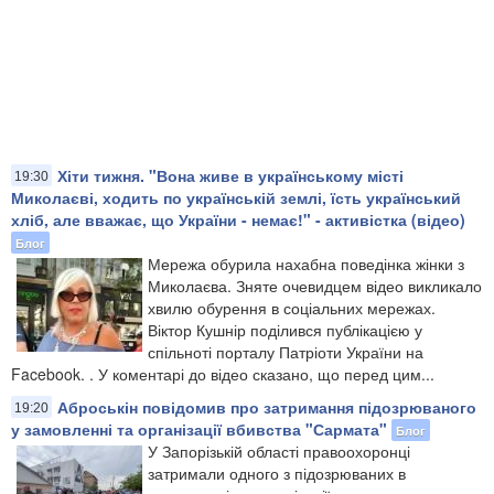
Хіти тижня. "Вона живе в українському місті
19:30
Миколаєві, ходить по українській землі, їсть український
хліб, але вважає, що України - немає!" - активістка (відео)
Блог
Мережа обурила нахабна поведінка жінки з
Миколаєва. Зняте очевидцем відео викликало
хвилю обурення в соціальних мережах.
Віктор Кушнір поділився публікацією у
спільноті порталу Патріоти України на
Facebook. . У коментарі до відео сказано, що перед цим...
Аброськін повідомив про затримання підозрюваного
19:20
у замовленні та організації вбивства "Сармата"
Блог
У Запорізькій області правоохоронці
затримали одного з підозрюваних в