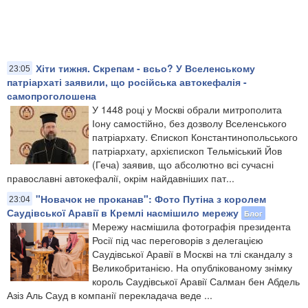
Хіти тижня. Скрепам - всьо? У Вселенському
23:05
патріархаті заявили, що російська автокефалія -
самопроголошена
У 1448 році у Москві обрали митрополита
Іону самостійно, без дозволу Вселенського
патріархату. Єпископ Константинопольського
патріархату, архієпископ Тельміський Йов
(Геча) заявив, що абсолютно всі сучасні
православні автокефалії, окрім найдавніших пат...
"Новачок не проканав": Фото Путіна з королем
23:04
Саудівської Аравії в Кремлі насмішило мережу
Блог
Мережу насмішила фотографія президента
Росії під час переговорів з делегацією
Саудівської Аравії в Москві на тлі скандалу з
Великобританією. На опублікованому знімку
король Саудівської Аравії Салман бен Абдель
Азіз Аль Сауд в компанії перекладача веде ...