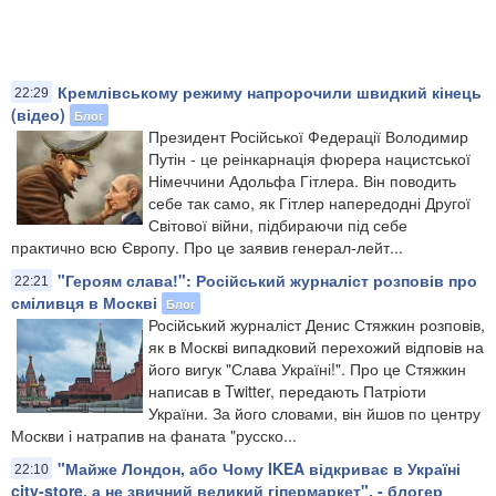
Кремлівському режиму напророчили швидкий кінець
22:29
(відео)
Блог
Президент Російської Федерації Володимир
Путін - це реінкарнація фюрера нацистської
Німеччини Адольфа Гітлера. Він поводить
себе так само, як Гітлер напередодні Другої
Світової війни, підбираючи під себе
практично всю Європу. Про це заявив генерал-лейт...
"Героям слава!": Російський журналіст розповів про
22:21
сміливця в Москві
Блог
Російський журналіст Денис Стяжкин розповів,
як в Москві випадковий перехожий відповів на
його вигук "Слава Україні!". Про це Стяжкин
написав в Twitter, передають Патріоти
України. За його словами, він йшов по центру
Москви і натрапив на фаната "русско...
"Майже Лондон, або Чому IKEA відкриває в Україні
22:10
city-store, а не звичний великий гіпермаркет", - блогер