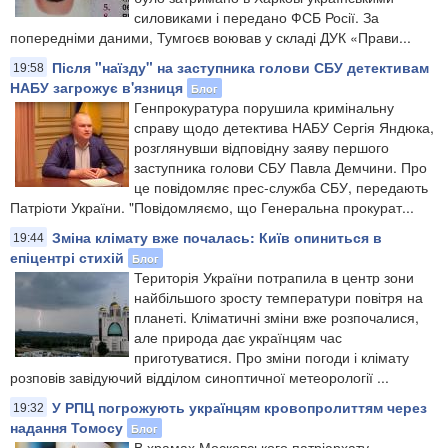
силовиками і передано ФСБ Росії. За
попередніми даними, Тумгоєв воював у складі ДУК «Прави...
Після "наїзду" на заступника голови СБУ детективам
19:58
НАБУ загрожує в'язниця
Блог
Генпрокуратура порушила кримінальну
справу щодо детектива НАБУ Сергія Яндюка,
розглянувши відповідну заяву першого
заступника голови СБУ Павла Демчини. Про
це повідомляє прес-служба СБУ, передають
Патріоти України. "Повідомляємо, що Генеральна прокурат...
Зміна клімату вже почалась: Київ опиниться в
19:44
епіцентрі стихій
Блог
Територія України потрапила в центр зони
найбільшого зросту температури повітря на
планеті. Кліматичні зміни вже розпочалися,
але природа дає українцям час
приготуватися. Про зміни погоди і клімату
розповів завідуючий відділом синоптичної метеорології ...
У РПЦ погрожують українцям кровопролиттям через
19:32
надання Томосу
Блог
В храмах Московського патріархату