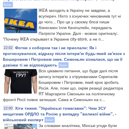
Блог
IKEA заходить в Україну не завдяки, а
всупереч. Ніхто з існуючих чиновників тут ні
до чого... Про це у своєму блозі пише
бізнесмен Ілля Кенігштейн, передають
Патріоти України. Далі - мовою оригіналу:.
"Почему IKEA открывает в Украине city-store, а не п...
Фотки з собором так і не прислали: Як і
22:02
прогнозувалося, відразу після інтерв'ю будь-який зв'язок з
Бошировим і Петровим зник. Симоньян зізналася, що на її
дзвінки ті не відповідають
Блог
Всіх цікавило питання, що буде далі після
запису інтерв'ю з отруювачами Скрипалів
Бошировим і Петровим, який крок зробить
Росія. Але, поки що, окрім реакції редактора
RT Маргарити Сімоньян на політичному
фронті Росії повне затишшя. Сама ж Симоньян на с...
Хіти тижня. "Українські томагавки": Чим ЗСУ
22:00
нищитиме ОРДЛО та Росію у випадку "великої війни", -
військовий експерт
Блог
За словами аналітика, Мінські угоди були