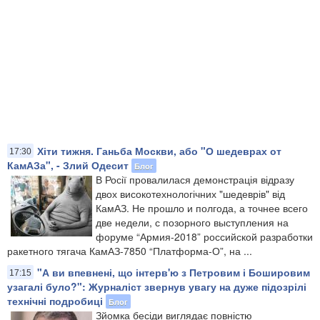
Хіти тижня. Ганьба Москви, або "О шедеврах от
17:30
КамАЗа", - Злий Одесит
Блог
В Росії провалилася демонстрація відразу
двох високотехнологічних "шедеврів" від
КамАЗ. Не прошло и полгода, а точнее всего
две недели, с позорного выступления на
форуме “Армия-2018” российской разработки
ракетного тягача КамАЗ-7850 “Платформа-О”, на ...
"А ви впевнені, що інтерв'ю з Петровим і Бошировим
17:15
узагалі було?": Журналіст звернув увагу на дуже підозрілі
технічні подробиці
Блог
Зйомка бесіди виглядає повністю