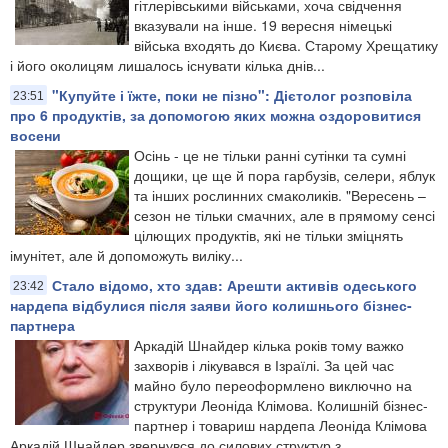
гітлерівськими військами, хоча свідчення
вказували на інше. 19 вересня німецькі
війська входять до Києва. Старому Хрещатику
і його околицям лишалось існувати кілька днів...
"Купуйте і їжте, поки не пізно": Дієтолог розповіла
23:51
про 6 продуктів, за допомогою яких можна оздоровитися
восени
Осінь - це не тільки ранні сутінки та сумні
дощики, це ще й пора гарбузів, селери, яблук
та інших рослинних смаколиків. "Вересень –
сезон не тільки смачних, але в прямому сенсі
цілющих продуктів, які не тільки зміцнять
імунітет, але й допоможуть виліку...
Стало відомо, хто здав: Арешти активів одеського
23:42
нардепа відбулися після заяви його колишнього бізнес-
партнера
Аркадій Шнайдер кілька років тому важко
захворів і лікувався в Ізраїлі. За цей час
майно було переоформлено виключно на
структури Леоніда Клімова. Колишній бізнес-
партнер і товариш нардепа Леоніда Клімова
Аркадій Шнайдер звернувся до силових структур з...