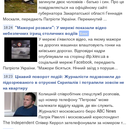
загинули двоє чоловіків - батько і син. Про це
повідомляється на офіційному сайті
губернатора Закарпатської області Геннадія
Москаля, передають Патріоти України. Перекинутий ...
"Мажорні розваги": У мережі показали відео
18:24
небезпечних ігрищ столичних водіїв
Блог
У мережі з'явилося відео, на якому мажори
на дорогих машинах влаштовують гонки на
київських дорогах. Відповідні кадри
опублікували на сторінці dtp.kiev.ua в
соціальній мережі Facebook, передають
Патріоти України. "Мажори бісяться. Нічний заїзд з поруше...
Цікавий поворот подій: Журналісти подзвонили до
18:23
підозрюваного в отруєнні Скрипалів і потрапили зовсім не
на квартиру
Колишній співробітник спецслужб розповів,
що номер телефону "Петрова" може
належати відділу кадрів, де він служить.
Журналіст московського бюро ABC News
Патрік Рівеллі і московський кореспондент
The Independent Олівер Керрол зателефонували за номером т...