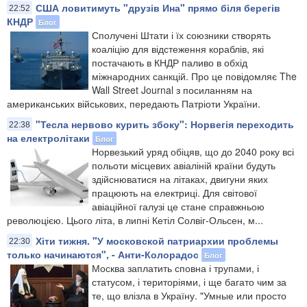
США ловитимуть "друзів Ина" прямо біля берегів
22:52
КНДР
Блог
Сполучені Штати і їх союзники створять
коаліцію для відстеження кораблів, які
постачають в КНДР паливо в обхід
міжнародних санкцій. Про це повідомляє The
Wall Street Journal з посиланням на
американських військових, передають Патріоти України.
"Тесла нервово курить збоку": Норвегія переходить
22:38
на електролітаки
Блог
Норвезький уряд обіцяв, що до 2040 року всі
польоти місцевих авіаліній країни будуть
здійснюватися на літаках, двигуни яких
працюють на електриці. Для світової
авіаційної галузі це стане справжньою
революцією. Цього літа, в липні Кетіл Солвіг-Ольсен, м...
Хіти тижня. "У московской патриархии проблемы
22:30
только начинаются", - Анти-Колорадос
Блог
Москва заплатить сповна і трупами, і
статусом, і територіями, і ще багато чим за
те, що влізла в Україну. "Умные или просто