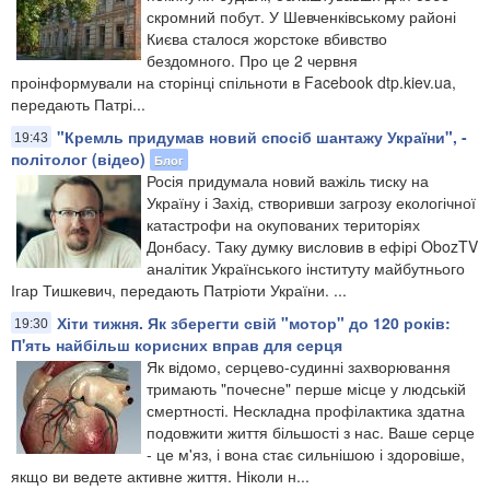
скромний побут. У Шевченківському районі
Києва сталося жорстоке вбивство
бездомного. Про це 2 червня
проінформували на сторінці спільноти в Facebook dtp.kiev.ua,
передають Патрі...
"Кремль придумав новий спосіб шантажу України", -
19:43
політолог (відео)
Блог
Росія придумала новий важіль тиску на
Україну і Захід, створивши загрозу екологічної
катастрофи на окупованих територіях
Донбасу. Таку думку висловив в ефірі ObozTV
аналітик Українського інституту майбутнього
Ігар Тишкевич, передають Патріоти України. ...
Хіти тижня. Як зберегти свій "мотор" до 120 років:
19:30
П'ять найбільш корисних вправ для серця
Як відомо, серцево-судинні захворювання
тримають "почесне" перше місце у людській
смертності. Нескладна профілактика здатна
подовжити життя більшості з нас. Ваше серце
- це м'яз, і вона стає сильнішою і здоровіше,
якщо ви ведете активне життя. Ніколи н...