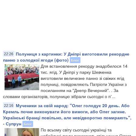
Полуниця з картинки: У Дніпрі виготовили рекордне
22:26
панно з солодкої ягоди (фото)
Блог
Для встановлення рекорду знадобилося 14
тис. ягід. У Дніпрі у парку Шевченка
виготовили величезне панно зі свіжих ягід
полуниці, повідомляють Патріоти України з
посиланням на "Днепр Вечерний". . За
словами організаторів, полуницю зібрали сьогодні о п'...
Мученики за свій народ: "Олег голодує 20 день. Або
22:16
Кремль почне виконувати його вимоги, або Олег загине.
Українські бранці повільно, але невідворотно помирають",
- Супрун
Блог
По всьому світу сьогодні українці та
небайдужі люди вимагають звільнення Олега