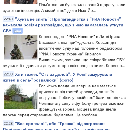
Пам'ятаю, як був схвильований щоразу, коли
зустрічав іноземців. А сімейні поїздки в Нью-Йо...
"Хунта не спить": Пропагандистка з "РИА Новости"
22:40
нажахала росіян розповіддю, що з нею намагалась утнути
СБУ
Блог
Кореспондент "РИА Новости" в Литві Ірина
Високович, яка приїжджала в Херсон для
висвітлення суду над головним редактором
"РИА Новости Украина" Кирилом
Вишинським, заявила, що співробітники СБУ
змусили її підписати документ про співпрацю з ними. Кореспо...
Хіти тижня. "С глаз долой": У Росії замурували
22:30
жителів села-"розвалюхи" (фото)
Російська влада не вперше намагається
приховати від гостей краєвиди, за які їм
незручно. Поблизу російської бази, де під час
Чемпіонату світу з футболу тренуватиметься
французька збірна, місцева влада звела
паркан перед старезними будівлями. Це зроблен...
"Все пропало!", або "Гречка" під загрозою:
22:28
Політичний експерт про те, що стоїть за змінами до