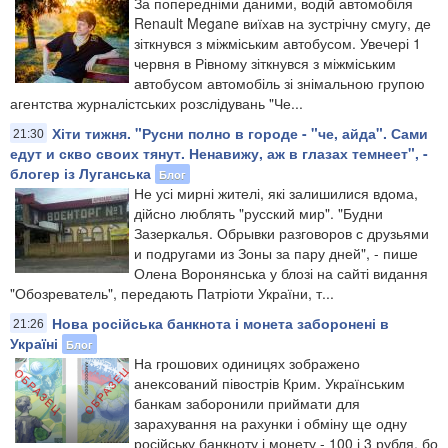
За попередніми даними, водій автомобіля
Renault Megane виїхав на зустрічну смугу, де
зіткнувся з міжміським автобусом. Увечері 1
червня в Рівному зіткнувся з міжміським
автобусом автомобіль зі знімальною групою
агентства журналістських розслідувань "Че...
Хіти тижня. "Русни полно в городе - "че, айда". Сами
21:30
едут и скво своих тянут. Ненавижу, аж в глазах темнеет", -
блогер із Луганська
Блог
Не усі мирні жителі, які залишилися вдома,
дійсно люблять "русский мир". "Будни
Зазеркалья. Обрывки разговоров с друзьями
и подругами из Зоны за пару дней", - пише
Олена Воронянська у блозі на сайті видання
"Обозреватель", передають Патріоти України, т...
Нова російська банкнота і монета заборонені в
21:26
Україні
Блог
На грошових одиницях зображено
анексований півострів Крим. Українським
банкам заборонили приймати для
зарахування на рахунки і обміну ще одну
російську банкноту і монету - 100 і 3 рубля, бо