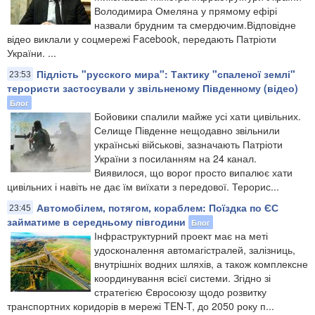
Володимира Омеляна у прямому ефірі
назвали брудним та смердючим.Відповідне
відео виклали у соцмережі Facebook, передають Патріоти
України. ...
Підлість "русского мира": Тактику "спаленої землі"
23:53
терористи застосували у звільненому Південному (відео)
Блог
Бойовики спалили майже усі хати цивільних.
Селище Південне нещодавно звільнили
українські військові, зазначають Патріоти
України з посиланням на 24 канал.
Виявилося, що ворог просто випалює хати
цивільних і навіть не дає їм виїхати з передової. Терорис...
Автомобілем, потягом, кораблем: Поїздка по ЄС
23:45
займатиме в середньому півгодини
Блог
Інфраструктурний проект має на меті
удосконалення автомагістралей, залізниць,
внутрішніх водних шляхів, а також комплексне
координування всієї системи. Згідно зі
стратегією Євросоюзу щодо розвитку
транспортних коридорів в мережі TEN-T, до 2050 року п...