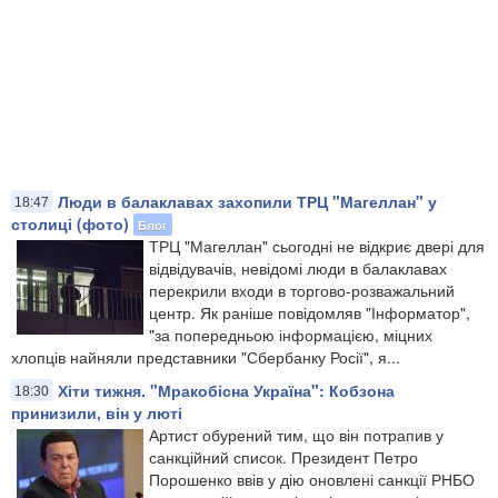
Люди в балаклавах захопили ТРЦ "Магеллан" у
18:47
столиці (фото)
Блог
ТРЦ "Магеллан" сьогодні не відкриє двері для
відвідувачів, невідомі люди в балаклавах
перекрили входи в торгово-розважальний
центр. Як раніше повідомляв "Інформатор",
"за попередньою інформацією, міцних
хлопців найняли представники "Сбербанку Росії", я...
Хіти тижня. "Мракобісна Україна": Кобзона
18:30
принизили, він у люті
Артист обурений тим, що він потрапив у
санкційний список. Президент Петро
Порошенко ввів у дію оновлені санкції РНБО