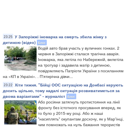
У Запоріжжі іномарка на смерть збила жінку з
23:25
дитиною (відео)
Блог
Водій авто брав участь у вуличних гонках. 2
червня в Запоріжжі сталася трагічна аварія.
Іномарка, яка летіла по Набережній, вилетіла
на тротуар і задавила матір з дитиною,
повідомляють Патріоти України з посиланням
на «КП в Україні». . П'ятирічна дівчи...
Хіти тижня. "Бійці ООС ситуацією на Донбасі керують
23:22
досить щільно, тому надалі ситуація розвиватиметься за
двома варіантами" - журналіст
Блог
Або росіяни затягнуть протистояння на лінії
фронту без істотного просування вперед, як
то було у 2015-му році. Або ж наші
"насиплять" окупантам досхочу, як у Мар'їнці,
чим помножать на нуль бажання терористів