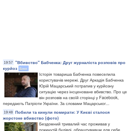
"Вбивство" Бабченка: Друг журналіста розповів про
19:57
курйоз
Блог
Історія товариша Бабченка повеселила
користувачів мережі. Друг Аркадія Бабченка
Юрій Мацарський потрапив у курйозну
ситуацію через інсценоване вбивство. Про це
він розповів на своїй сторінці у Facebook,
передають Патріоти України. За словами Мацарськог...
Побили та кинули помирати: У Києві сталося
19:48
жорстоке вбивство (фото)
Бездомний тривалий час проживав у
покинутій будівлі, облаштувавши для себе