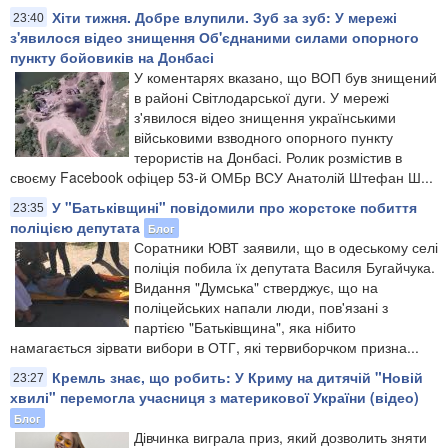
Хіти тижня. Добре влупили. Зуб за зуб: У мережі
23:40
з'явилося відео знищення Об'єднаними силами опорного
пункту бойовиків на Донбасі
У коментарях вказано, що ВОП був знищений
в районі Світлодарської дуги. У мережі
з'явилося відео знищення українськими
військовими взводного опорного пункту
терористів на Донбасі. Ролик розмістив в
своєму Facebook офіцер 53-й ОМБр ВСУ Анатолій Штефан Ш...
У "Батьківщині" повідомили про жорстоке побиття
23:35
поліцією депутата
Блог
Соратники ЮВТ заявили, що в одеському селі
поліція побила їх депутата Василя Бугайчука.
Видання "Думська" стверджує, що на
поліцейських напали люди, пов'язані з
партією "Батьківщина", яка нібито
намагається зірвати вибори в ОТГ, які тервиборчком призна...
Кремль знає, що робить: У Криму на дитячій "Новій
23:27
хвилі" перемогла учасниця з материкової України (відео)
Блог
Дівчинка виграла приз, який дозволить зняти