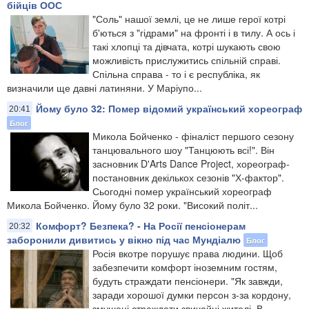
бійців ООС
"Соль" нашої землі, це не лише герої котрі
б'ються з "гідрами" на фронті і в тилу. А ось і
такі хлопці та дівчата, котрі шукають свою
можливість прислужитись спільній справі.
Спільна справа - то і є республіка, як
визначили ще давні латиняни. У Маріупо...
Йому було 32: Помер відомий український хореограф
20:41
Блог
Микола Бойченко - фіналіст першого сезону
танцювального шоу "Танцюють всі!". Він
засновник D'Arts Dance Project, хореограф-
постановник декількох сезонів "Х-фактор".
Сьогодні помер український хореограф
Микола Бойченко. Йому було 32 роки. "Високий політ...
Комфорт? Безпека? - На Росії пенсіонерам
20:32
заборонили дивитись у вікно під час Мундіалю
Блог
Росія вкотре порушує права людини. Щоб
забезпечити комфорт іноземним гостям,
будуть страждати пенсіонери. "Як завжди,
заради хорошої думки персон з-за кордону,
змушені страждати звичайні жителі. В