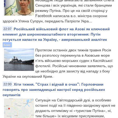
Сенцова і всіх українців, які стали бранцями
режиму Путіна. Про це на своїй сторінці у
Facebook написала в.о. міністра охорони
здоров'я Уляна Супрун, передають Патріоти Укра...
Російський військовий флот на Азові як ключовий
22:07
елемент для широкомасштабного вторгнення: Путін
готується напасти на Україну, - американський аналітик
Блог
Протягом останніх двох тижнів травня Росія
без розголосу перекинула в Азовське море
п'ять військово-морських суден з Каспійської
флотилії. Російські чиновники заявляють, що
це необхідно для захисту від нападу з боку
України на окупований Крим.
Хіти тижня. "Страх і відчай в очах": Горловчани
22:00
говорять про занепадницькі настрої серед російських
окупантів
Ситуація на Світлодарській дузі, а особливо
останні події на її південно-західному крилі не
додають оптимізму ні «туристам Путіна», ні,
тим більше» їх місцевим прислужникам,