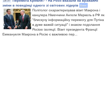
Перемога Кремля? - На Росії вказали на вражаючі
18:57
зміни в поведінці одного зі світових лідерів
Блог
Політолог охарактеризував візит Макрона і
канцлера Німеччини Ангели Меркель в РФ як
"блискучу інформаційну перемогу для Путіна
в дуже важкій ситуації" і знаком подолання
Росією ізоляції. Візит президента Франції
Еммануеля Макрона в Росію є важливою пер...