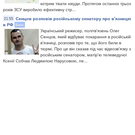
котрим тікати нікуди. Протягом останніх трьох
років ЗСУ виробило ефективну стр...
Сенцов розповів російському сенатору про в'язницю
21:55
в РФ
Блог
Український режисер, політв'язень Олег
Сенцов, який відбуває покарання в російській
в'язниці, розповів про те, що його били в
тюрмі. Про це він сказав під час відеозв'язку з
російським сенатором, матір'ю телеведучої
Ксенії Собчак Людмилою Нарусовою, пе...