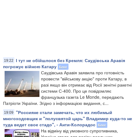
І тут не обійшлося без Кремля: Саудівська Аравія
19:22
погрожує війною Катару
Блог
Саудівська Аравія заявила про готовність
провести "військову акцію" проти Катару, в
разі якщо він отримає від Росії зенітні ракетні
системи С-400. Про це повідомляє
французька газета Le Monde, передають
Патріоти України. Згідно з інформацією видання, с...
"Россияне стали замечать, что их любимый
19:09
многоходовщик и "полусвятой царь" Владимир куда-то не
туда ведет свое стадо", - Анти-Колорадос
Блог
На відміну від умовного супротивника,
Україна стала для росіян реальним,