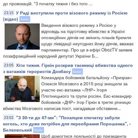
до провокацій. "З початку тижня і без того ...
У Раді виступили проти візового режиму із Росією
23:15
(відео)
Блог
Введення візового режиму з Росією у
відповідь на підготовку вбивство в Україні
опозиційних діячів не змінить планів Кремля
щодо ліквідації неугодних йому діячів, вважає
парламентар. Про це в ефірі ObozTV заявив
позафракційний народний депутат України Б...
Хіти тижня. Гіркін розкрив таємниці вбивства одного
23:05
з ватажків терористів Донбасу
Блог
Командира бойовиків батальйону «Призрак»
Олексія Мозгового в 2015 році знищили за
участю екс-ватажка «ЛНР» Ігоря
Плотницького та групи росіян. Екс-командир
бойовиків «ДНР» Ігор Гіркін в третю річницю
вбивства Мозгового написав пост, нагадавши обставини...
"З 30-ти до 47-ми": "Похапцем спочатку забули
23:02
когось, хто дуже потрібен для переобрання Порошенка", -
Бєлковський
Блог
Щоб домогтися лояльності до президента