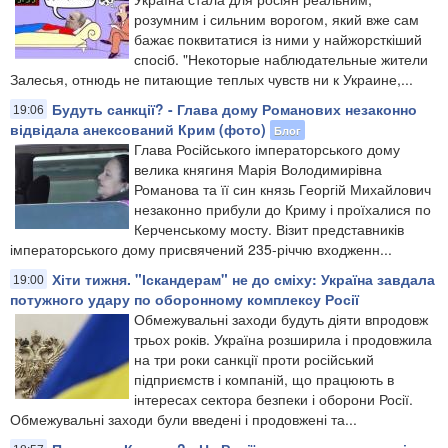
розумним і сильним ворогом, який вже сам
бажає поквитатися із ними у найжорсткіший
спосіб. "Некоторые наблюдательные жители
Залесья, отнюдь не питающие теплых чувств ни к Украине,...
Будуть санкції? - Глава дому Романових незаконно
19:06
відвідала анексований Крим (фото)
Блог
Глава Російського імператорського дому
велика княгиня Марія Володимирівна
Романова та її син князь Георгій Михайлович
незаконно прибули до Криму і проїхалися по
Керченському мосту. Візит представників
імператорського дому присвячений 235-річчю входженн...
Хіти тижня. "Іскандерам" не до сміху: Україна завдала
19:00
потужного удару по оборонному комплексу Росії
Обмежувальні заходи будуть діяти впродовж
трьох років. Україна розширила і продовжила
на три роки санкції проти російський
підприємств і компаній, що працюють в
інтересах сектора безпеки і оборони Росії.
Обмежувальні заходи були введені і продовжені та...