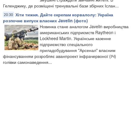
Геленджику, де розміщені тренувальні бази збірних Іслан...
Хіти тижня. Дайте скрепам корвалолу: Україна
20:30
розпочне випуск власних Javelin (фото)
Новинка стане аналогом Javelin виробництва
американських підприємств Raytheon і
Lockheed Martin. Українське казенне
підприємство спеціального
приладобудування "Арсенал" власним
фінансуванням розробляє аванпроект інфрачервоної (ІЧ)
голівки самонаведення...