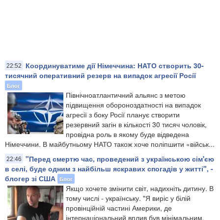
Координуватиме дії Німеччина: НАТО створить 30-
22:52
тисячний оперативний резерв на випадок агресії Росії
Блог
Північноатлантичний альянс з метою
підвищення обороноздатності на випадок
агресії з боку Росії планує створити
резервний загін в кількості 30 тисяч чоловік,
провідна роль в якому буде відведена
Німеччини. В майбутньому НАТО також хоче поліпшити «військ...
"Перед смертю час, проведений з українською сім'єю
22:46
в селі, буде одним з найбільш яскравих спогадів у житті", -
блогер зі США
Блог
Якщо хочете змінити світ, надихніть дитину. В
тому числі - українську. "Я виріс у білій
провінційній частині Америки, де
інтернаціональний вплив був мінімальним.