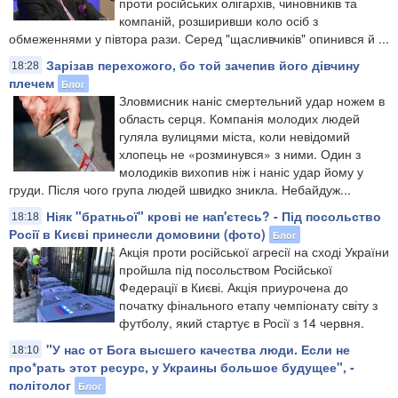
проти російських олігархів, чиновників та
компаній, розширивши коло осіб з
обмеженнями у півтора рази. Серед "щасливчиків" опинився й ...
Зарізав перехожого, бо той зачепив його дівчину
18:28
плечем
Блог
Зловмисник наніс смертельний удар ножем в
область серця. Компанія молодих людей
гуляла вулицями міста, коли невідомий
хлопець не «розминувся» з ними. Один з
молодиків вихопив ніж і наніс удар йому у
груди. Після чого група людей швидко зникла. Небайдуж...
Ніяк "братньої" крові не нап'єтесь? - Під посольство
18:18
Росії в Києві принесли домовини (фото)
Блог
Акція проти російської агресії на сході України
пройшла під посольством Російської
Федерації в Києві. Акція приурочена до
початку фінального етапу чемпіонату світу з
футболу, який стартує в Росії з 14 червня.
"У нас от Бога высшего качества люди. Если не
18:10
про*рать этот ресурс, у Украины большое будущее", -
політолог
Блог