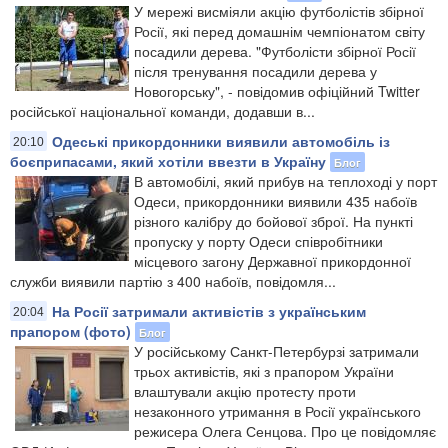
У мережі висміяли акцію футболістів збірної
Росії, які перед домашнім чемпіонатом світу
посадили дерева. "Футболісти збірної Росії
після тренування посадили дерева у
Новогорську", - повідомив офіційний Twitter
російської національної команди, додавши в...
Одеські прикордонники виявили автомобіль із
20:10
боєприпасами, який хотіли ввезти в Україну
Блог
В автомобілі, який прибув на теплоході у порт
Одеси, прикордонники виявили 435 набоїв
різного калібру до бойової зброї. На пункті
пропуску у порту Одеси співробітники
місцевого загону Державної прикордонної
служби виявили партію з 400 набоїв, повідомля...
На Росії затримали активістів з українським
20:04
прапором (фото)
Блог
У російському Санкт-Петербурзі затримали
трьох активістів, які з прапором України
влаштували акцію протесту проти
незаконного утримання в Росії українського
режисера Олега Сенцова. Про це повідомляє